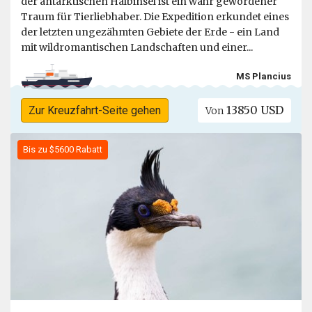
der antarktischen Halbinsel ist ein wahr gewordener
Traum für Tierliebhaber. Die Expedition erkundet eines
der letzten ungezähmten Gebiete der Erde - ein Land
mit wildromantischen Landschaften und einer...
MS Plancius
13850 USD
Zur Kreuzfahrt-Seite gehen
Von
Bis zu $5600 Rabatt