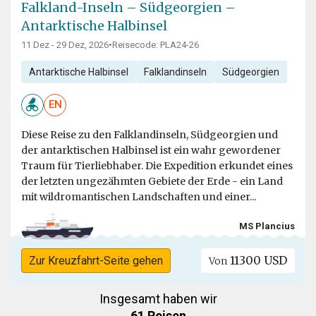
Falkland-Inseln – Südgeorgien –
Antarktische Halbinsel
11 Dez - 29 Dez, 2026
•
Reisecode: PLA24-26
Antarktische Halbinsel
Falklandinseln
Südgeorgien
EN
Diese Reise zu den Falklandinseln, Südgeorgien und
der antarktischen Halbinsel ist ein wahr gewordener
Traum für Tierliebhaber. Die Expedition erkundet eines
der letzten ungezähmten Gebiete der Erde - ein Land
mit wildromantischen Landschaften und einer...
MS Plancius
11300 USD
Zur Kreuzfahrt-Seite gehen
Von
Insgesamt haben wir
61 Reisen