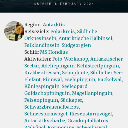
Abreise in February 2024
Region:
Antarktis
Reiseziele:
Polarkreis,
Südliche
Orkneyinseln,
Antarktische Halbinsel,
Falklandinseln,
Südgeorgien
Schiff:
MS Hondius
Aktivitäten:
Foto-Workshop,
Antarktischer
Seebär,
Adeliepinguin,
Kehlstreifpinguin,
Krabbenfresser,
Schopfente,
Südlicher See-
Elefant,
Finnwal,
Eselspinguin,
Buckelwal,
Königspinguin,
Seeleopard,
Goldschopfpinguin,
Magellanpinguin,
Felsenpinguin,
Südkaper,
Schwarzbrauenalbatros,
Schneesturmvogel,
Riesensturmvogel,
Antarktikscharbe,
Graukopfalbatros,
Walvögel,
Kormorane,
Schweinswal,