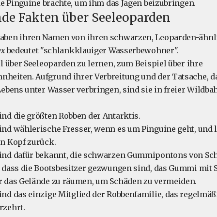
e Pinguine brachte, um ihm das Jagen beizubringen.
nde Fakten über Seeleoparden
aben ihren Namen von ihren schwarzen, Leoparden-ähnl
yx
bedeutet "schlankklauiger Wasserbewohner".
el über Seeleoparden zu lernen, zum Beispiel über ihre
heiten. Aufgrund ihrer Verbreitung und der Tatsache, da
Lebens unter Wasser verbringen, sind sie in freier Wildb
nd die größten Robben der Antarktis.
nd wählerische Fresser, wenn es um Pinguine geht, und l
en Kopf zurück.
ind dafür bekannt, die schwarzen Gummipontons von Sc
o dass die Bootsbesitzer gezwungen sind, das Gummi mit 
r das Gelände zu räumen, um Schäden zu vermeiden.
ind das einzige Mitglied der Robbenfamilie, das regelmäß
rzehrt.