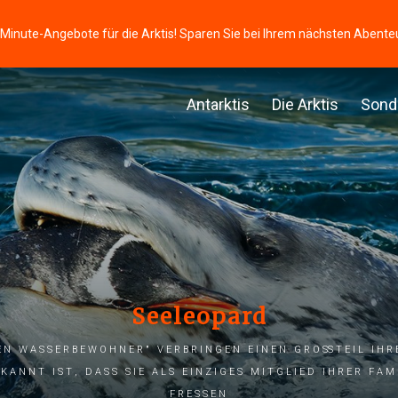
-Minute-Angebote für die Arktis! Sparen Sie bei Ihrem nächsten Abente
Antarktis
Die Arktis
Sond
Seeleopard
en Wasserbewohner" verbringen einen Großteil ihr
kannt ist, dass sie als einziges Mitglied ihrer Fam
fressen