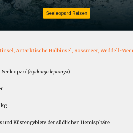
Seeleopard Reisen
s
insel,
Antarktische Halbinsel,
Rossmeer,
Weddell-Meer
, Seeleopard
(Hydrurga leptonyx
)
er
 kg
is und Küstengebiete der südlichen Hemisphäre