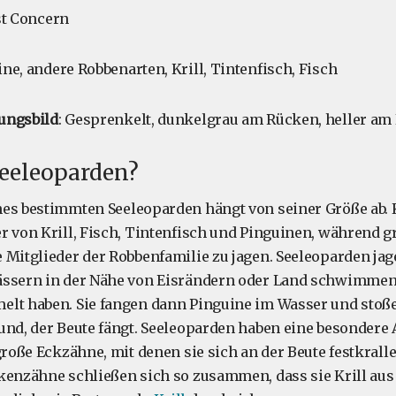
st Concern
ine, andere Robbenarten, Krill, Tintenfisch, Fisch
ungsbild
: Gesprenkelt, dunkelgrau am Rücken, heller am
Seeleoparden?
es bestimmten Seeleoparden hängt von seiner Größe ab. 
r von Krill, Fisch, Tintenfisch und Pinguinen, während 
 Mitglieder der Robbenfamilie zu jagen. Seeleoparden jag
ässern in der Nähe von Eisrändern oder Land schwimmen
elt haben. Sie fangen dann Pinguine im Wasser und stoß
und, der Beute fängt. Seeleoparden haben eine besondere
 große Eckzähne, mit denen sie sich an der Beute festkrall
kenzähne schließen sich so zusammen, dass sie Krill au