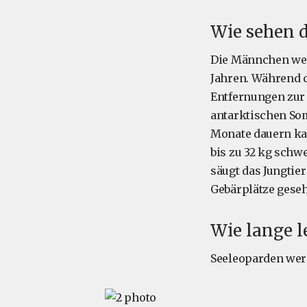
Wie sehen d
Die Männchen werd
Jahren. Während 
Entfernungen zur 
antarktischen Som
Monate dauern kan
bis zu 32 kg schw
säugt das Jungtie
Gebärplätze gese
Wie lange 
Seeleoparden werd