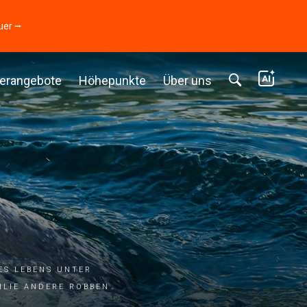
uer ⭢
erangebote
Höhepunkte
Über uns
es Lebens unter
ilie andere Robben