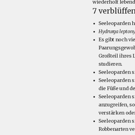
wiederholt lebend
7 verblüffe
Seeleoparden h
Hydrurga lepton
Es gibt noch vi
Paarungsgewohn
Großteil ihres 
studieren.
Seeleoparden si
Seeleoparden si
die Füße und d
Seeleoparden s
anzugreifen, s
verstärken ode
Seeleoparden s
Robbenarten ve