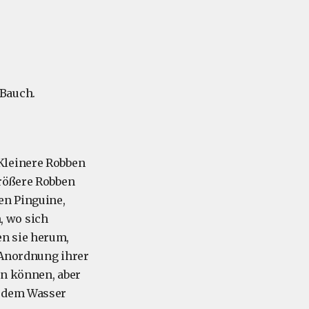
 Bauch.
Kleinere Robben
größere Robben
en Pinguine,
, wo sich
en sie herum,
 Anordnung ihrer
en können, aber
s dem Wasser