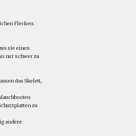
ichen Flecken.
ss sie einen
ahn nur schwer zu
assen das Skelett,
hlauchbooten
Schutzplatten zu
ig andere