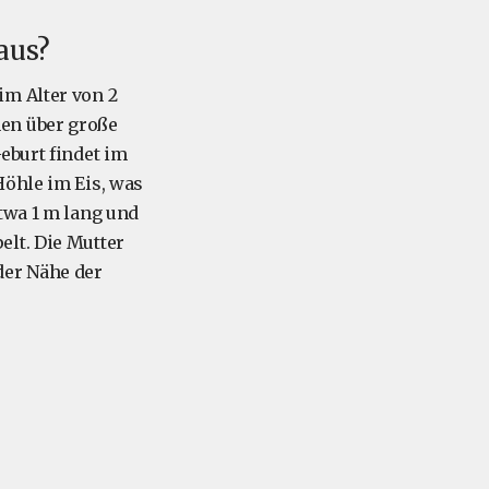
aus?
im Alter von 2
en über große
eburt findet im
Höhle im Eis, was
twa 1 m lang und
elt. Die Mutter
der Nähe der