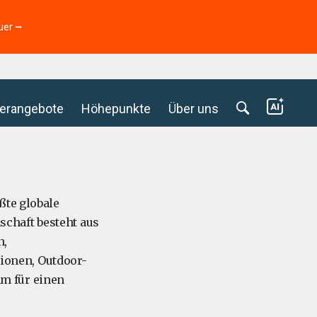
uer ⭢
erangebote
Höhepunkte
Über uns
ßte globale
chaft besteht aus
n,
ionen, Outdoor-
m für einen