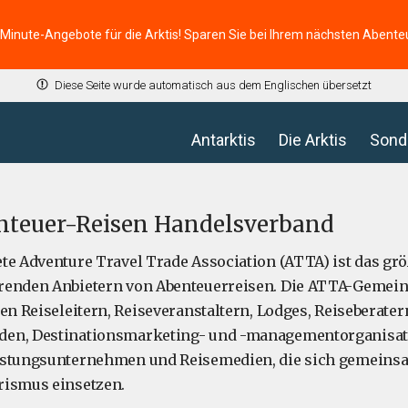
-Minute-Angebote für die Arktis! Sparen Sie bei Ihrem nächsten Abente
Diese Seite wurde automatisch aus dem Englischen übersetzt
Antarktis
Die Arktis
Sond
nteuer-Reisen Handelsverband
te Adventure Travel Trade Association (ATTA) ist das grö
renden Anbietern von Abenteuerreisen. Die ATTA-Gemeins
en Reiseleitern, Reiseveranstaltern, Lodges, Reiseberater
en, Destinationsmarketing- und -managementorganisat
üstungsunternehmen und Reisemedien, die sich gemeinsa
rismus einsetzen.