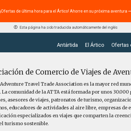
¡Ofertas de última hora para el Ártico! Ahorre en su próxima aventura 
Esta página ha sido traducida automáticamente del inglés
Antártida
El Ártico
Ofertas
iación de Comercio de Viajes de Aven
a Adventure Travel Trade Association es la mayor red mund
a. La comunidad de la ATTA está formada por unos 30.000 
ues, asesores de viajes, patronatos de turismo, organizac
nos, educadores de actividades al aire libre, empresas de
ación especializados en viajes que comparten la creenci
l turismo sostenible.