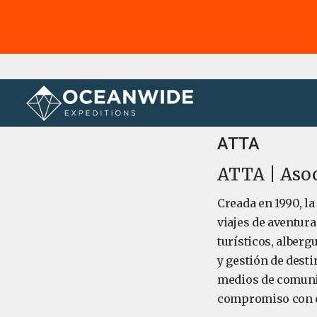
Página principal
ATTA
ATTA | Asoc
Creada en 1990, l
viajes de aventur
turísticos, alberg
y gestión de desti
medios de comunic
compromiso con e