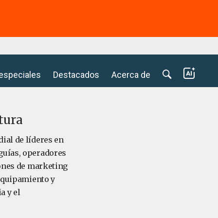
⭢
 especiales
Destacados
Acerca de
tura
ial de líderes en
guías, operadores
iones de marketing
 equipamiento y
a y el