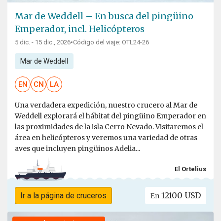
Mar de Weddell – En busca del pingüino
Emperador, incl. Helicópteros
5 dic. - 15 dic., 2026
•
Código del viaje: OTL24-26
Mar de Weddell
EN
CN
LA
Una verdadera expedición, nuestro crucero al Mar de
Weddell explorará el hábitat del pingüino Emperador en
las proximidades de la isla Cerro Nevado. Visitaremos el
área en helicópteros y veremos una variedad de otras
aves que incluyen pingüinos Adelia...
El Ortelius
12100 USD
Ir a la página de cruceros
En