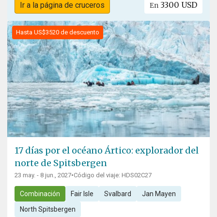
3300 USD
Ir a la página de cruceros
En
Hasta US$3520 de descuento
17 días por el océano Ártico: explorador del
norte de Spitsbergen
23 may. - 8 jun., 2027
•
Código del viaje: HDS02C27
Combinación
Fair Isle
Svalbard
Jan Mayen
North Spitsbergen