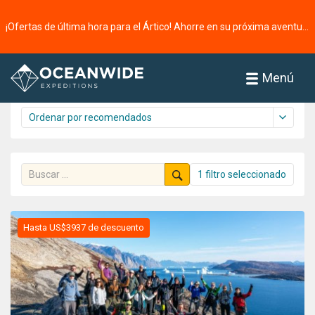
Página principal
Cruceros
El Ártico
¡Ofertas de última hora para el Ártico! Ahorre en su próxima aventura ⭢
Cruceros
61 cruceros encontrados
Menú
1 filtro seleccionado
Hasta US$3937 de descuento