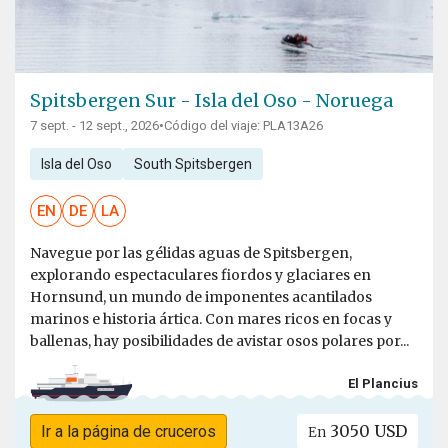
Spitsbergen Sur - Isla del Oso - Noruega
7 sept. - 12 sept., 2026
•
Código del viaje: PLA13A26
Isla del Oso
South Spitsbergen
EN
DE
LA
Navegue por las gélidas aguas de Spitsbergen,
explorando espectaculares fiordos y glaciares en
Hornsund, un mundo de imponentes acantilados
marinos e historia ártica. Con mares ricos en focas y
ballenas, hay posibilidades de avistar osos polares por...
El Plancius
3050 USD
Ir a la página de cruceros
En