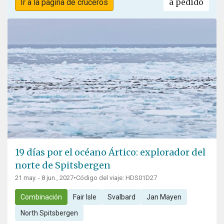
a pedido
Ir a la página de cruceros
19 días por el océano Ártico: explorador del
norte de Spitsbergen
21 may. - 8 jun., 2027
•
Código del viaje: HDS01D27
Combinación
Fair Isle
Svalbard
Jan Mayen
North Spitsbergen