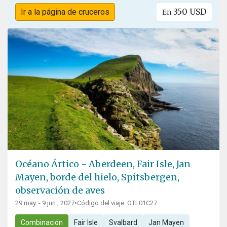
350 USD
Ir a la página de cruceros
En
Océano Ártico - Aberdeen, Fair Isle, Jan
Mayen, borde del hielo, Spitsbergen,
observación de aves
29 may. - 9 jun., 2027
•
Código del viaje: OTL01C27
Combinación
Fair Isle
Svalbard
Jan Mayen