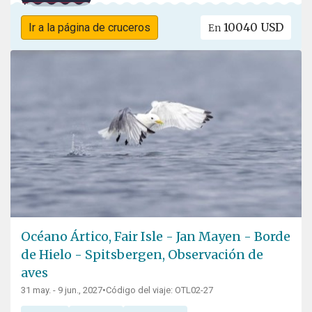
10040 USD
Ir a la página de cruceros
En
Océano Ártico, Fair Isle - Jan Mayen - Borde
de Hielo - Spitsbergen, Observación de
aves
31 may. - 9 jun., 2027
•
Código del viaje: OTL02-27