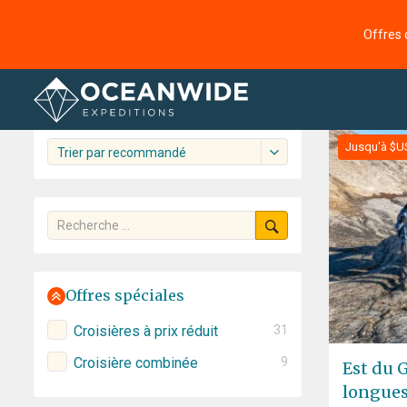
Accueil
Croisières
L'Arctique
Offres 
Croisières
61 croisière trouvée
Jusqu'à $U
Trier par recommandé
Offres spéciales
Croisières à prix réduit
31
Croisière combinée
9
Est du 
longue