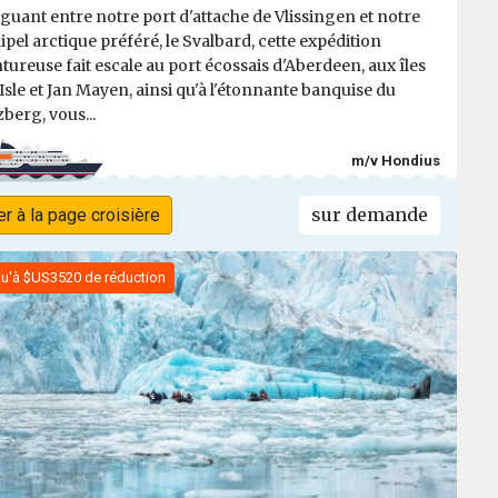
guant entre notre port d'attache de Vlissingen et notre
ipel arctique préféré, le Svalbard, cette expédition
tureuse fait escale au port écossais d'Aberdeen, aux îles
 Isle et Jan Mayen, ainsi qu'à l'étonnante banquise du
zberg, vous...
m/v Hondius
sur demande
er à la page croisière
u'à $US3520 de réduction