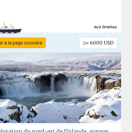
m/v Ortelius
6000 USD
er à la page croisière
De
loration du nord-est de l'Islande, aurores