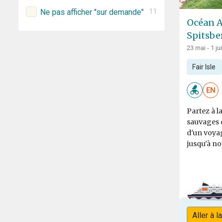
Ne pas afficher "sur demande"
11
Océan Ar
Spitsbe
23 mai - 1 ju
Fair Isle
EN
Partez à l
sauvages de
d'un voya
jusqu'à no
Aller à l