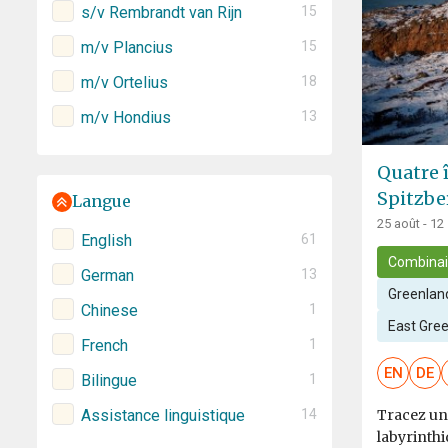
s/v Rembrandt van Rijn
15
m/v Plancius
15
m/v Ortelius
18
m/v Hondius
13
Quatre 
Spitzbe
Langue
25 août - 12
English
61
Combina
German
13
Greenland
Chinese
1
East Gre
French
1
EN
DE
Bilingue
1
Assistance linguistique
14
Tracez une
labyrinth