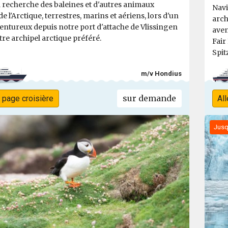
a recherche des baleines et d'autres animaux
Navi
e l'Arctique, terrestres, marins et aériens, lors d'un
arch
entureux depuis notre port d'attache de Vlissingen
aven
tre archipel arctique préféré.
Fair
Spit
m/v Hondius
sur demande
a page croisière
All
Jusq