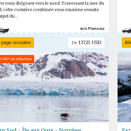
n vous dirigeant vers le nord. Traversant la mer du
, cette croisière combinée vous emmène ensuite
ipel du...
m/v Plancius
13725 USD
a page croisière
All
De
S1907 de réduction
rg Sud - Île aux Ours - Norvège
Exp