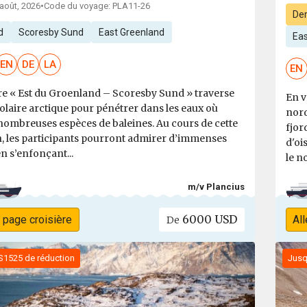
 août, 2026
•
Code du voyage: PLA11-26
Der
d
Scoresby Sund
East Greenland
Ea
EN
DE
LA
EN
ère « Est du Groenland – Scoresby Sund » traverse
En v
polaire arctique pour pénétrer dans les eaux où
nord
nombreuses espèces de baleines. Au cours de cette
fjor
n, les participants pourront admirer d’immenses
d'oi
n s’enfonçant...
le no
m/v Plancius
6000 USD
a page croisière
All
De
S1525 de réduction
Jusq