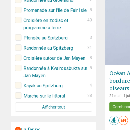
Randonnée au Groenland
Promenade sur l'île de Fair Isle
8
Croisière en zodiac et
40
programme à terre
Plongée au Spitzberg
3
Randonnée au Spitzberg
31
Croisière autour de Jan Mayen
8
Randonnée à Kvalrossbukta sur
8
Océan Ar
Jan Mayen
bordure
Kayak au Spitzberg
4
oiseaux
Marche sur le littoral
38
21 mai - 1 ju
Combina
Afficher tout
EN
La faune