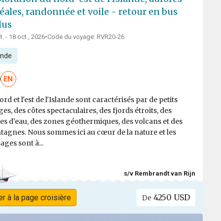
éales, randonnée et voile - retour en bus
lus
t. - 18 oct., 2026
•
Code du voyage: RVR20-26
ande
EN
ord et l'est de l'Islande sont caractérisés par de petits
ages, des côtes spectaculaires, des fjords étroits, des
es d'eau, des zones géothermiques, des volcans et des
agnes. Nous sommes ici au cœur de la nature et les
ages sont à...
s/v Rembrandt van Rijn
4250 USD
er à la page croisière
De