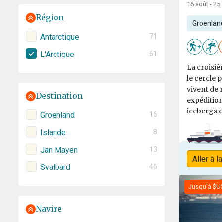
16 août - 25
Région
Groenlan
Antarctique
71
L'Arctique
61
La croisi
le cercle 
vivent de 
Destination
expéditio
icebergs e
Groenland
16
Islande
8
Jan Mayen
13
Aller à l
Svalbard
46
Jusqu'à $U
Navire