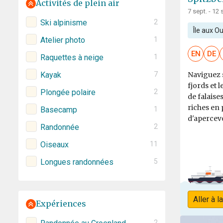
Activités de plein air
7 sept. - 12 
Ski alpinisme
2
Île aux O
Atelier photo
1
EN
DE
Raquettes à neige
1
Kayak
7
Naviguez s
fjords et 
Plongée polaire
2
de falaise
riches en 
Basecamp
1
d'apercevo
Randonnée
2
Oiseaux
11
Longues randonnées
5
Aller à l
Expériences
2