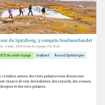
our du Spitzberg, y compris Nordaustlandet
ût - 4 sept., 2026
•
Code du voyage: OTL13-26
00 $ de crédit voyage
Svalbard
Around Spitsbergen
e croisière autour des Ours polaires vous donne une
de chance de voir des baleines, des renards, des rennes,
phoques et des ours polaires.