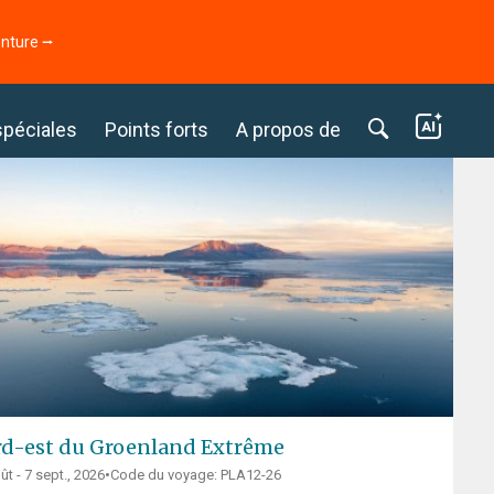
enture ⭢
spéciales
Points forts
A propos de
d-est du Groenland Extrême
ût - 7 sept., 2026
•
Code du voyage: PLA12-26