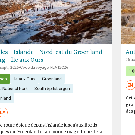
îles - Islande - Nord-est du Groenland -
Aut
rg - Île aux Ours
26 ao
 sept., 2026
•
Code du voyage: PLA12C26
1 0
ison
Île aux Ours
Groenland
EN
 National Park
South Spitsbergen
Cett
enland
gran
des 
LA
 route épique depuis l'Islande jusqu'aux fjords
iques du Groenland et au monde magnifique de la