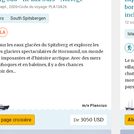
bor
sept., 2026
•
Code du voyage: PLA13A26
inc
urs
South Spitsbergen
12 oc
LA
Isl
ur les eaux glacées du Spitzberg et explorez les
les glaciers spectaculaires de Hornsund, un monde
s imposantes et d'histoire arctique. Avec des mers
Le n
phoques et en baleines, il y a des chances
vill
ir des...
chut
mont
pays
m/v Plancius
3050 USD
a page croisière
All
De