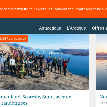
de dernière minute pour l’Arctique ! Économisez sur votre prochaine av
Antarctique
L'Arctique
Offres 
S3937 de réduction
Groenland, Scoresby Sund, avec de
Nor
s randonnées
25 ao