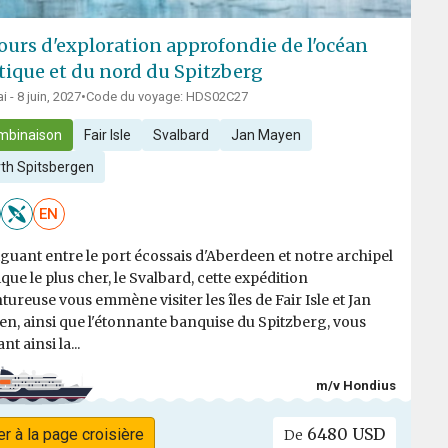
jours d'exploration approfondie de l'océan
tique et du nord du Spitzberg
i - 8 juin, 2027
•
Code du voyage: HDS02C27
mbinaison
Fair Isle
Svalbard
Jan Mayen
th Spitsbergen
EN
guant entre le port écossais d'Aberdeen et notre archipel
ique le plus cher, le Svalbard, cette expédition
tureuse vous emmène visiter les îles de Fair Isle et Jan
n, ainsi que l'étonnante banquise du Spitzberg, vous
nt ainsi la...
m/v Hondius
6480 USD
er à la page croisière
De