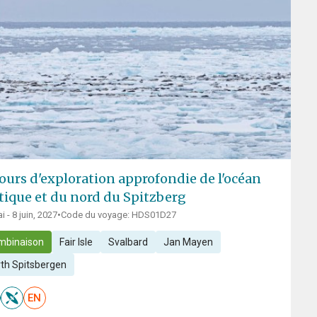
jours d'exploration approfondie de l'océan
tique et du nord du Spitzberg
i - 8 juin, 2027
•
Code du voyage: HDS01D27
mbinaison
Fair Isle
Svalbard
Jan Mayen
th Spitsbergen
EN