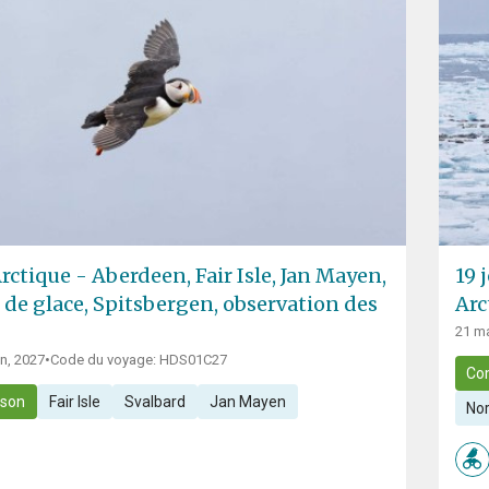
ctique - Aberdeen, Fair Isle, Jan Mayen,
19 
 de glace, Spitsbergen, observation des
Arc
21 ma
in, 2027
•
Code du voyage: HDS01C27
Co
ison
Fair Isle
Svalbard
Jan Mayen
Nor