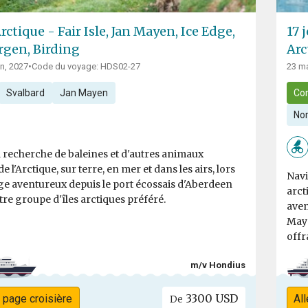
ctique - Fair Isle, Jan Mayen, Ice Edge,
17 
rgen, Birding
Arc
in, 2027
•
Code du voyage: HDS02-27
23 ma
Svalbard
Jan Mayen
Co
Nor
a recherche de baleines et d'autres animaux
 l'Arctique, sur terre, en mer et dans les airs, lors
Navi
ge aventureux depuis le port écossais d'Aberdeen
arct
tre groupe d'îles arctiques préféré.
aven
Maye
offra
m/v Hondius
3300 USD
a page croisière
All
De