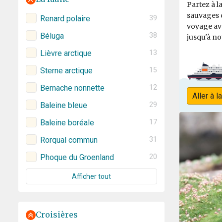
Partez à l
sauvages d
Renard polaire
39
voyage av
Béluga
38
jusqu'à no
Lièvre arctique
13
Sterne arctique
15
Bernache nonnette
12
Aller à l
Baleine bleue
29
Baleine boréale
17
Rorqual commun
31
Phoque du Groenland
20
Afficher tout
Croisières