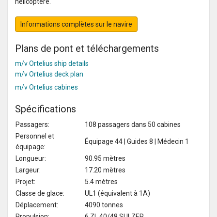
hélicoptère.
Informations complètes sur le navire
Plans de pont et téléchargements
m/v Ortelius ship details
m/v Ortelius deck plan
m/v Ortelius cabines
Spécifications
Passagers:
108 passagers dans 50 cabines
Personnel et
Équipage 44 | Guides 8 | Médecin 1
équipage:
Longueur:
90.95 mètres
Largeur:
17.20 mètres
Projet:
5.4 mètres
Classe de glace:
UL1 (équivalent à 1A)
Déplacement:
4090 tonnes
Propulsion:
6 ZL 40/48 SULZER