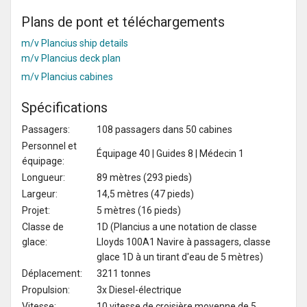
Plans de pont et téléchargements
m/v Plancius ship details
m/v Plancius deck plan
m/v Plancius cabines
Spécifications
Passagers:
108 passagers dans 50 cabines
Personnel et
Équipage 40 | Guides 8 | Médecin 1
équipage:
Longueur:
89 mètres (293 pieds)
Largeur:
14,5 mètres (47 pieds)
Projet:
5 mètres (16 pieds)
Classe de
1D (Plancius a une notation de classe
glace:
Lloyds 100A1 Navire à passagers, classe
glace 1D à un tirant d'eau de 5 mètres)
Déplacement:
3211 tonnes
Propulsion:
3x Diesel-électrique
Vitesse:
10.vitesse de croisière moyenne de 5