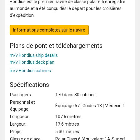
Hondius est le premier navire de classe polaire 6 enregistré
au monde et a été conçu dès le départ pour les croisières
d'expédition.
Informations complètes sur le navire
Plans de pont et téléchargements
m/v Hondius ship details
m/v Hondius deck plan
m/v Hondius cabines
Spécifications
Passagers:
170 dans 80 cabines
Personnel et
Équipage 57 | Guides 13 | Médecin 1
équipage:
Longueur:
107.6 mètres
Largeur:
17.6 mètres
Projet:
5.30 mètres
Classe de glace:
Polar Class 6 (équivalent 1A-Super)