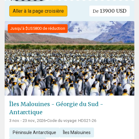
13900 USD
Aller à la page croisière
De
Jusqu'à $US5800 de réduction
Îles Malouines - Géorgie du Sud -
Antarctique
3 nov. - 23 nov., 2026
•
Code du voyage: HDS21-26
Péninsule Antarctique
Îles Malouines