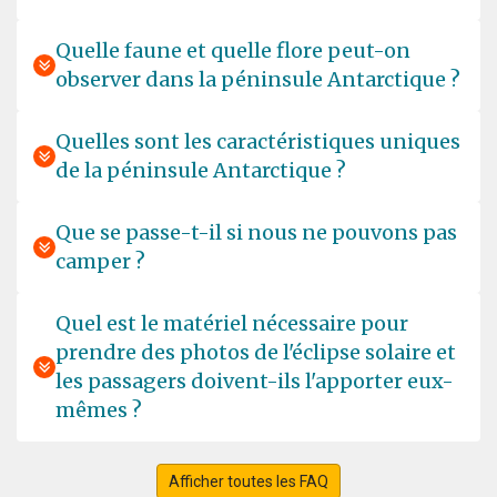
the whole team for such a perfect time together! Best
wishes for the whole team and always great tours in this
Quelle faune et quelle flore peut-on
special regions of this world! Best, Kathrin
observer dans la péninsule Antarctique ?
Quelles sont les caractéristiques uniques
Best trip ever
de la péninsule Antarctique ?
par Muriel de Kok
Antarctique
Que se passe-t-il si nous ne pouvons pas
camper ?
We saw so many beautifull animals and surroundings! It
feels unreal when you are there. Very happy we also did
the Falkland Islands and South Georgia. Great
Quel est le matériel nécessaire pour
expeditionteam and hospitalityteam on the ship.
prendre des photos de l'éclipse solaire et
les passagers doivent-ils l'apporter eux-
mêmes ?
Afficher toutes les FAQ