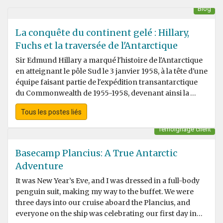
Blog
La conquête du continent gelé : Hillary,
Fuchs et la traversée de l'Antarctique
Sir Edmund Hillary a marqué l'histoire de l'Antarctique
en atteignant le pôle Sud le 3 janvier 1958, à la tête d'une
équipe faisant partie de l'expédition transantarctique
du Commonwealth de 1955-1958, devenant ainsi la
troisième équipe de l'histoire à y parvenir.
Tous les postes liés
Témoignage client
Basecamp Plancius: A True Antarctic
Adventure
It was New Year’s Eve, and I was dressed in a full-body
penguin suit, making my way to the buffet. We were
three days into our cruise aboard the Plancius, and
everyone on the ship was celebrating our first day in