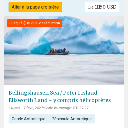
11150 USD
Aller à la page croisière
De
Jusqu'à $US7250 de réduction
Bellingshausen Sea / Peter I Island +
Ellsworth Land - y compris hélicoptères
14 janv. - 7 févr., 2027
•
Code du voyage: OTL27-27
Cercle Antarctique
Péninsule Antarctique