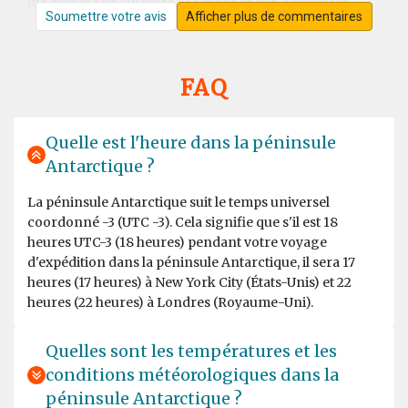
the planet and I want to see more of it in a different
Soumettre votre avis
Afficher plus de commentaires
season.
FAQ
Spectacular lifetime experience!
Quelle est l'heure dans la péninsule
par Kathrin Diekneite
Antarctique
Antarctique ?
I was so lucky to join the amazing tour for two weeks
and it was just a wonderful experience in total! We got
La péninsule Antarctique suit le temps universel
such a warm welcome on board from the whole team.
coordonné -3 (UTC -3). Cela signifie que s'il est 18
We felt very quick kind of home and enjoyed it so much,
heures UTC-3 (18 heures) pendant votre voyage
that it's hard to explain in words. I can just recommend
d'expédition dans la péninsule Antarctique, il sera 17
to join a tour of these company! We had a fantastic time
heures (17 heures) à New York City (États-Unis) et 22
outside in the Antartica with such experienced and high
heures (22 heures) à Londres (Royaume-Uni).
knowledged guides, such a joy to listen to them. I made
a great choice with Oceanwide and would always go
again! We have been blesses with a lot of beautiful
Quelles sont les températures et les
wildlife and enjoyed every single moment together! I
conditions météorologiques dans la
was sad to leave, but I'll come again! Biggest thanks to
péninsule Antarctique ?