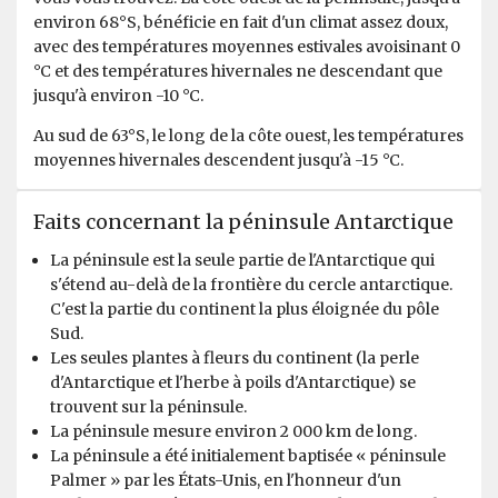
attention to details even for this - each flight every
environ 68°S, bénéficie en fait d'un climat assez doux,
passenger had a window seat. The helicopter pilots
avec des températures moyennes estivales avoisinant 0
were very friendly and made the flights very
°C et des températures hivernales ne descendant que
memorable. If you are considering an Antarctic trip, I
jusqu'à environ -10 °C.
highly recommend doing it on a small ship like the
Au sud de 63°S, le long de la côte ouest, les températures
Ortellius.
moyennes hivernales descendent jusqu'à -15 °C.
Faits concernant la péninsule Antarctique
La péninsule est la seule partie de l'Antarctique qui
s'étend au-delà de la frontière du cercle antarctique.
C'est la partie du continent la plus éloignée du pôle
Favorite Trip Ever
Sud.
Les seules plantes à fleurs du continent (la perle
par Skye Bartholomew
Antarctique
d'Antarctique et l'herbe à poils d'Antarctique) se
I don't think I can quite put into words how amazing this
trouvent sur la péninsule.
trip was! To start, the entire oceanwide team was
La péninsule mesure environ 2 000 km de long.
excellent - dining services memorized everyone's
La péninsule a été initialement baptisée « péninsule
needs/preferences (and names!) within the first day, the
Palmer » par les États-Unis, en l'honneur d'un
expedition team's excitement and expertise enhanced