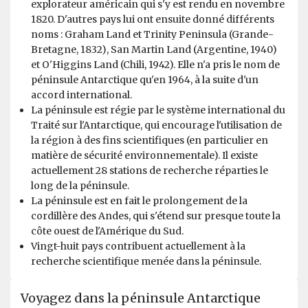
explorateur américain qui s'y est rendu en novembre
every moment off the ship, and all other staff were
1820. D'autres pays lui ont ensuite donné différents
warm and friendly! I was so happy how much time we
noms : Graham Land et Trinity Peninsula (Grande-
were able to spend off of the ship either on landings or
Bretagne, 1832), San Martin Land (Argentine, 1940)
Zodiac cruises. I was a little hesitant that Zodiac cruises
et O'Higgins Land (Chili, 1942). Elle n'a pris le nom de
would be "boring" but there were some of my favorite
péninsule Antarctique qu'en 1964, à la suite d'un
moments of the trip! Nothing can quite compare to
accord international.
circling icebergs, approaching seals napping on
La péninsule est régie par le système international du
icebergs, or basking in the magnificence of breaching
Traité sur l'Antarctique, qui encourage l'utilisation de
whales meters away from your Zodiac! If you want feel
la région à des fins scientifiques (en particulier en
like you are on a true expedition and spend most of
matière de sécurité environnementale). Il existe
your time off the ship, I cannot recommend Oceanwide
actuellement 28 stations de recherche réparties le
expeditions enough!
long de la péninsule.
La péninsule est en fait le prolongement de la
cordillère des Andes, qui s'étend sur presque toute la
côte ouest de l'Amérique du Sud.
Vingt-huit pays contribuent actuellement à la
recherche scientifique menée dans la péninsule.
Voyagez dans la péninsule Antarctique