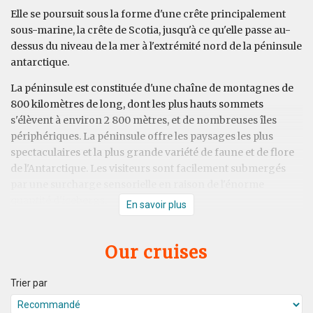
Elle se poursuit sous la forme d'une crête principalement
sous-marine, la crête de Scotia, jusqu'à ce qu'elle passe au-
dessus du niveau de la mer à l'extrémité nord de la péninsule
antarctique.
La péninsule est constituée d'une chaîne de montagnes de
800 kilomètres de long, dont les plus hauts sommets
s'élèvent à environ 2 800 mètres, et de nombreuses îles
périphériques. La péninsule offre les paysages les plus
spectaculaires et la plus grande variété de faune et de flore
de l'Antarctique. Les visiteurs sont facilement submergés
par une surcharge sensorielle en raison de l'énorme
quantité d'icebergs.
En savoir plus
Our cruises
Trier par