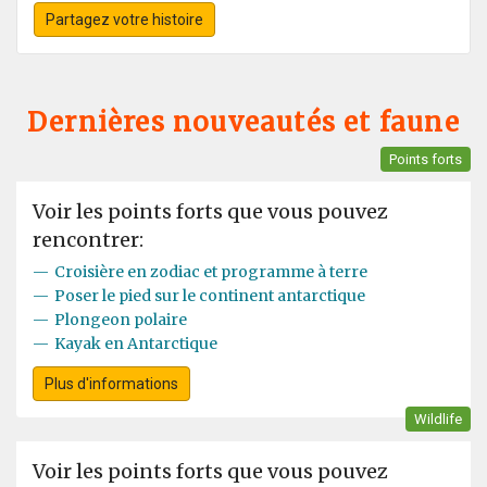
Antarctica, as well as New Year’s Eve, with a barbecue
Partagez votre histoire
on the back of the ship.
Dernières nouveautés et faune
Points forts
Voir les points forts que vous pouvez
rencontrer:
—
Croisière en zodiac et programme à terre
—
Poser le pied sur le continent antarctique
—
Plongeon polaire
—
Kayak en Antarctique
Plus d'informations
Wildlife
Voir les points forts que vous pouvez