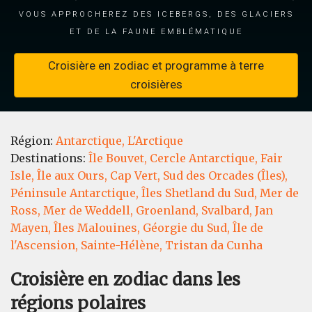
vous approcherez des icebergs, des glaciers
et de la faune emblématique
Croisière en zodiac et programme à terre
croisières
Région:
Antarctique,
L'Arctique
Destinations:
Île Bouvet,
Cercle Antarctique,
Fair
Isle,
Île aux Ours,
Cap Vert,
Sud des Orcades (Îles),
Péninsule Antarctique,
Îles Shetland du Sud,
Mer de
Ross,
Mer de Weddell,
Groenland,
Svalbard,
Jan
Mayen,
Îles Malouines,
Géorgie du Sud,
Île de
l'Ascension,
Sainte-Hélène,
Tristan da Cunha
Croisière en zodiac dans les
régions polaires