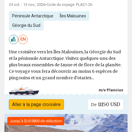
24 oct. - 13 nov., 2026
•
Code du voyage: PLA21-26
Péninsule Antarctique
Îles Malouines
Géorgie du Sud
EN
Une croisière vers les îles Malouines, la Géorgie du Sud
et la péninsule Antarctique. Visitez quelques-uns des
plus beaux ensembles de faune et de flore de la planète.
Ce voyage vous fera découvrir au moins 6 espèces de
pingouins et un grand nombre d'otaries...
m/v Plancius
11150 USD
Aller à la page croisière
De
Jusqu'à $US5800 de réduction