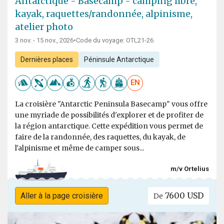
Antarctique - Basecamp - camping libre,
kayak, raquettes/randonnée, alpinisme,
atelier photo
3 nov. - 15 nov., 2026
•
Code du voyage: OTL21-26
Dernières places
Péninsule Antarctique
EN
La croisière "Antarctic Peninsula Basecamp" vous offre
une myriade de possibilités d'explorer et de profiter de
la région antarctique. Cette expédition vous permet de
faire de la randonnée, des raquettes, du kayak, de
l'alpinisme et même de camper sous...
m/v Ortelius
7600 USD
Aller à la page croisière
De