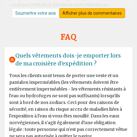
combined with their kindness and helpfulness—
ensures that nothing is left to chance, whether during
Soumettre votre avis
Afficher plus de commentaires
shore excursions or on board. Excellent cuisine. They
deserve 5 stars!
FAQ
Svalbard Trip
Quels vêtements dois-je emporter lors
de ma croisière d'expédition ?
par Michael Sven Stenico
L'Arctique
Fantastic trip, exceeded all expectations. Extraordinary
Tous les clients sont tenus de porter une veste et un
landscapes with splendid galciers and Artic desert. We
pantalon imperméables (les vêtements doivent être
sailed along the Artic ice pack and saw polar bears,
entièrement imperméables - les vêtements résistants à
whales, walruses, seals, Artic foxes and birds. The staff
l'eau ou hydrofuges ne sont pas suffisants) lorsqu'ils
was extraordinary, competent and attentive to safety.
sont à bord de nos zodiacs. Ceci pour des raisons de
Very friendly onboard staff, excellent cuisine! A five
sécurité, en raison du risque accru de maladies liées à
stars experience.
l'exposition à l'eau si vous êtes mouillé. Dans les eaux
norvégiennes, il s'agit également d'une obligation
légale : toute personne qui n'est pas correctement vêtue
ne sera pas autorisée à quitter le navire.