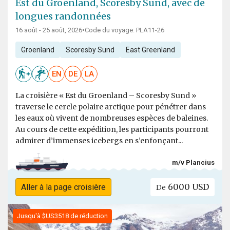
Est du Groenland, Scoresby Sund, avec de
longues randonnées
16 août - 25 août, 2026
•
Code du voyage: PLA11-26
Groenland
Scoresby Sund
East Greenland
EN
DE
LA
La croisière « Est du Groenland – Scoresby Sund »
traverse le cercle polaire arctique pour pénétrer dans
les eaux où vivent de nombreuses espèces de baleines.
Au cours de cette expédition, les participants pourront
admirer d’immenses icebergs en s’enfonçant...
m/v Plancius
6000 USD
Aller à la page croisière
De
Jusqu'à $US3518 de réduction