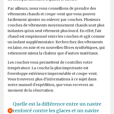
Trip of a Lifetime
Par ailleurs, nous vous conseillons de prendre des
vêtements chauds et coupe-vent que vous pouvez
par Marie Ann Daloia
Antarctique
facilement ajouter ou enlever par couches. Plusieurs
couches de vêtements moyennement chauds sont plus
I traveled to the Falklands, South Georgia, and
isolantes qu'un seul vêtement plus lourd. En effet, l'air
Antarctica on the Hondius in early January 2024. I chose
chaud est emprisonné entre les couches et agit comme
Oceanwide because they are an excellent, low key, and
un isolant supplémentaire. Recherchez des vêtements
deeply safety conscious operator. Their crew is
en laine, en soie et en nouvelles fibres synthétiques, qui
incredibly professional and caring, and they always put
retiennent mieux la chaleur que d'autres matériaux.
the well being of their passengers above everything
Les couches vous permettent de contrôler votre
else. The wildlife and landscapes one sees on this
température. La couche la plus importante est
itinerary are incredible. I saw seven penguin species,
l'enveloppe extérieure imperméable et coupe-vent.
penguin chicks of four species, Antarctic fur seals and
Vous trouverez plus d'informations à ce sujet dans
pups, Elephant seals and pups, Weddell seals, Orca,
notre manuel d'expédition, que vous recevrez au
Humpback whales and numerous species of other
moment de la réservation.
birds. I hope to travel with Oceanwide Expeditions again
-- South Georgia is one of the most beautiful places on
the planet and I want to see more of it in a different
Quelle est la différence entre un navire
season.
renforcé contre les glaces et un navire