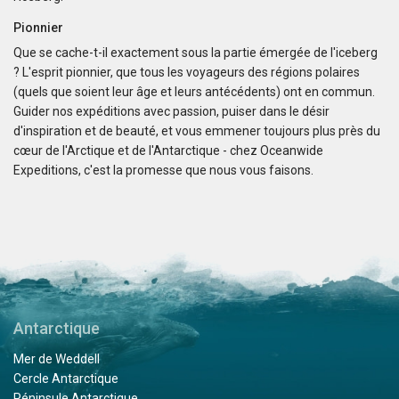
through the famous Beagle Channel. Incredible trip
balanced with very knowledgeable lectures on the Ship
Pionnier
and light entertainment it truly was a trip of a life time
Que se cache-t-il exactement sous la partie émergée de l'iceberg
and good value for money; highly recommend. Thank
? L'esprit pionnier, que tous les voyageurs des régions polaires
you OceanWide, the crew, the expedition leaders (circa
(quels que soient leur âge et leurs antécédents) ont en commun.
20 of them) and the ship's hospitality team.
Guider nos expéditions avec passion, puiser dans le désir
d'inspiration et de beauté, et vous emmener toujours plus près du
cœur de l'Arctique et de l'Antarctique - chez Oceanwide
Expeditions, c'est la promesse que nous vous faisons.
Spectacular lifetime experience!
par Kathrin Diekneite
Antarctique
I was so lucky to join the amazing tour for two weeks
and it was just a wonderful experience in total! We got
such a warm welcome on board from the whole team.
We felt very quick kind of home and enjoyed it so much,
that it's hard to explain in words. I can just recommend
Antarctique
to join a tour of these company! We had a fantastic time
Mer de Weddell
outside in the Antartica with such experienced and high
Cercle Antarctique
knowledged guides, such a joy to listen to them. I made
Péninsule Antarctique