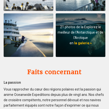
reis. We genieten er nog elke dag van na.
21 photos de la Explorez le
Exceptional Antarctic Peninsular trip &
into the Antarctic Circle
meilleur de l'Antarctique et de
l'Arctique
par Mark Combes
Antarctique
en
la galerie »
This trip was superb from beginning to end. We were
told it wasn't a cruise but an "Expedition" and how right
they were. The Hondius is a fantastic ship with all the
comforts a great crew, hospitality and expedition
leaders team that were so helpful, educated and made it
Faits concernant
a fantastic trip. After crossing the Drakes passage
which was relatively smooth we visited Wihemina Bay &
La passion
Neko Harbour. We were soon out in the Zodiac boats
Vous rapprocher du cœur des régions polaires est la passion qui
exploring the Bays seeing Humpback Whales & Killers
anime Oceanwide Expeditions depuis plus de vingt ans. Nos chefs
Whales. The ice conditions allowed us to cross the
de croisière compétents, notre personnel dévoué et nos navires
"Antarctic Circle" with Petrals, Albatrosses & Fulmars
parfaitement équipés sont notre façon d'exprimer ce qui nous
following us. We had a spectacular ship cruise through