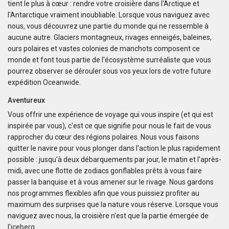
tient le plus à cœur : rendre votre croisière dans l'Arctique et
the "Gunnel" towards Marguerite Bay a place I had
l'Antarctique vraiment inoubliable. Lorsque vous naviguez avec
heard alot about and it was fantastic with incredible
nous, vous découvrez une partie du monde qui ne ressemble à
icebergs and Peninsular beauty in the background. We
aucune autre. Glaciers montagneux, rivages enneigés, baleines,
visited Stonington Island and with old USA and British
ours polaires et vastes colonies de manchots composent ce
Antarctic Bases, what a piece of history, very
monde et font tous partie de l'écosystème surréaliste que vous
interesting. Moving back up the west coast of the
pourrez observer se dérouler sous vos yeux lors de votre future
Peninsular we also visited Salpetiere Bay and Peterman
expédition Oceanwide.
Island. Back in the Zodiacs again to explore and most
days we were out in them morning and afternoon. Back
Aventureux
for lunch in-between and superb dining. More Whales
Vous offrir une expérience de voyage qui vous inspire (et qui est
spotted at Foyn Harbour & Cievra Cove and visited the
inspirée par vous), c'est ce que signifie pour nous le fait de vous
Guvernoren Shipwreckand old Whaling Ship. We also
rapprocher du cœur des régions polaires. Nous vous faisons
saw the old Argentinian Primavera Base on a rocky
quitter le navire pour vous plonger dans l'action le plus rapidement
outcrop. We then visted eEephant Point and walked
possible : jusqu'à deux débarquements par jour, le matin et l'après-
along the beach by the massive Elephant Seals, what a
midi, avec une flotte de zodiacs gonflables prêts à vous faire
sight. At Whalers Bay and Deception Island we went on
passer la banquise et à vous amener sur le rivage. Nous gardons
land again and joined the "Antarctic Swimming Club"
nos programmes flexibles afin que vous puissiez profiter au
Wow ! what an experience. This was a great end to the
maximum des surprises que la nature vous réserve. Lorsque vous
Antarctic Peninsular and then out run a hurricane to
naviguez avec nous, la croisière n'est que la partie émergée de
cross the Drakes Passage again back to Ushuaia and
l'iceberg.