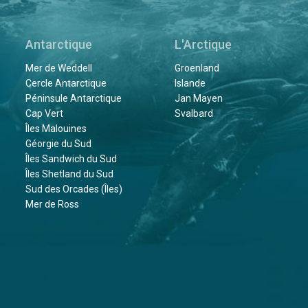
Antarctique
L'Arctique
Mer de Weddell
Groenland
Cercle Antarctique
Islande
Péninsule Antarctique
Jan Mayen
Cap Vert
Svalbard
Îles Malouines
Géorgie du Sud
Îles Sandwich du Sud
Îles Shetland du Sud
Sud des Orcades (Îles)
Mer de Ross