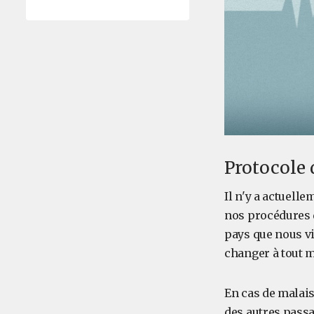
Protocole
Il n'y a actuell
nos procédures d
pays que nous vi
changer à tout m
En cas de malais
des autres passa