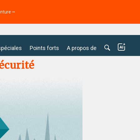
enture ⭢
spéciales
Points forts
A propos de
écurité