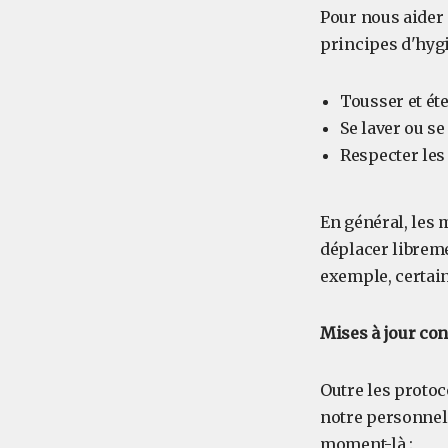
Pour nous aider
principes d'hygi
Tousser et ét
Se laver ou s
Respecter les
En général, les 
déplacer libreme
exemple, certain
Mises à jour con
Outre les protoc
notre personnel 
moment-là :