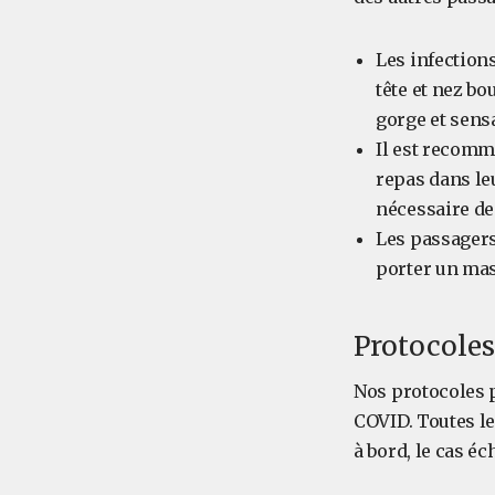
Les infection
tête et nez b
gorge et sens
Il est recomm
repas dans leu
nécessaire de 
Les passagers
porter un mas
Protocoles
Nos protocoles p
COVID. Toutes le
à bord, le cas éc