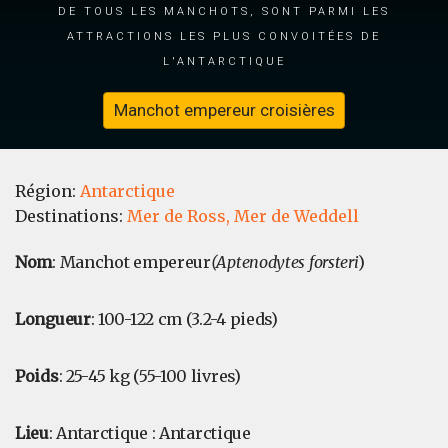
de tous les manchots, sont parmi les
attractions les plus convoitées de
l'Antarctique
Manchot empereur croisières
Région:
Antarctique
Destinations:
Mer de Ross,
Mer de Weddell
Nom
: Manchot empereur
(Aptenodytes forsteri
)
Longueur
: 100-122 cm (3.2-4 pieds)
Poids
: 25-45 kg (55-100 livres)
Lieu
: Antarctique : Antarctique