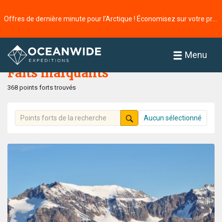
Offres de dernière minute pour l’Arctique ! Économisez sur votre prochaine aventure ⭢
Accueil
faits marquants
Menu
Faits marquants
368 points forts trouvés
Aucun sélectionné