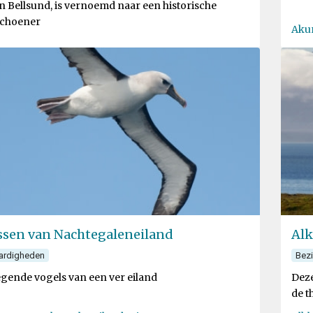
n Bellsund, is vernoemd naar een historische
schoener
Akur
ssen van Nachtegaleneiland
Alk
ardigheden
Bez
egende vogels van een ver eiland
Deze
de t