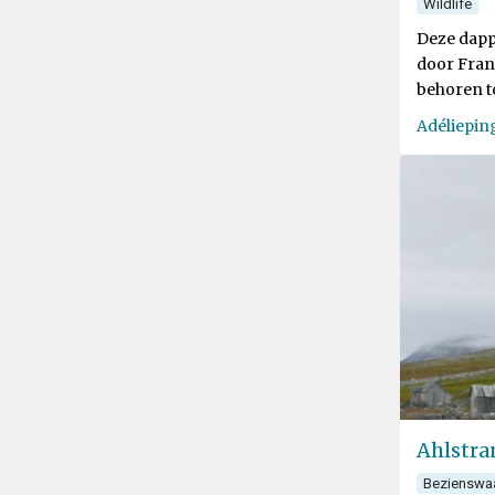
Wildlife
Deze dapp
door Fran
behoren t
Antarctic
Adéliepin
Ahlstra
Bezienswa