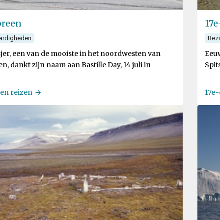
breen
17e
ardigheden
Bez
sjer, een van de mooiste in het noordwesten van
Eeuw
n, dankt zijn naam aan Bastille Day, 14 juli in
Spit
een reizen
17e-