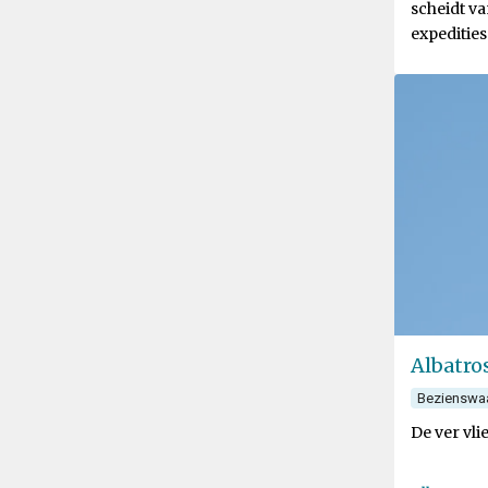
scheidt va
expeditie
Albatro
Bezienswa
De ver vli