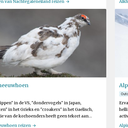
en van Nachtegaleneiland reizen
Alkh
neeuwhoen
Alp
Outd
ppen" in de VS, "dondervogels" in Japan,
Erva
n" in het Grieks en "croakers" in het Gaelisch,
hell
lie van de korhoenders heeft geen tekort aan
activ
nale identiteiten
euwhoen reizen
Alpi