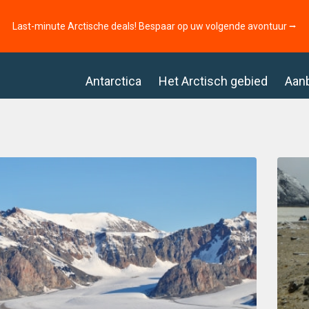
Last-minute Arctische deals! Bespaar op uw volgende avontuur ⭢
Antarctica
Het Arctisch gebied
Aan