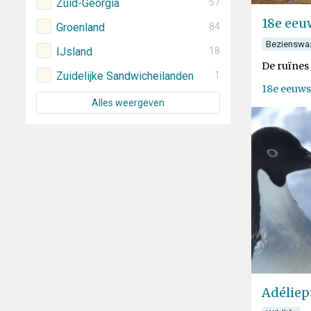
Zuid-Georgia
57
18e eeu
Groenland
84
Bezienswa
IJsland
18
De ruïnes
Zuidelijke Sandwicheilanden
1
18e eeuws
Alles weergeven
Adéliep