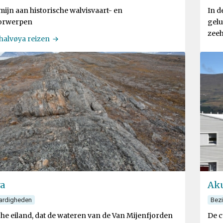
ijn aan historische walvisvaart- en
In d
oorwerpen
gelu
zeeh
halvøya reizen
a
Aku
ardigheden
Bez
che eiland, dat de wateren van de Van Mijenfjorden
De c