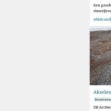
Een goudm
visserijv
Ahlstrand
Akseløy
Bezienswa
Dit Arctis