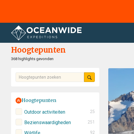
Home
hoogtepunten
Hoogtepunten
368 highlights gevonden
Hoogtepunten
Outdoor activiteiten
25
Bezienswaardigheden
251
Wildlife
92