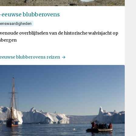
-eeuwse blubberovens
ienswaardigheden
enoude overblijfselen van de historische walvisjacht op
sbergen
eeuwse blubberovens reizen