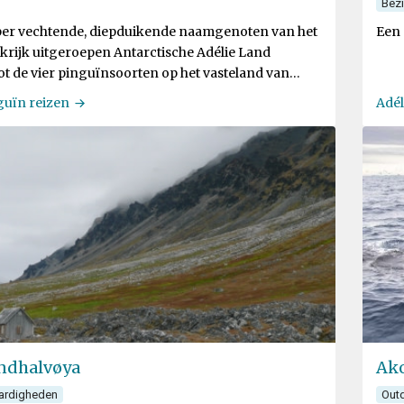
Bez
er vechtende, diepduikende naamgenoten van het
Een 
krijk uitgeroepen Antarctische Adélie Land
ot de vier pinguïnsoorten op het vasteland van
a
guïn reizen
Adél
ndhalvøya
Ako
ardigheden
Outd