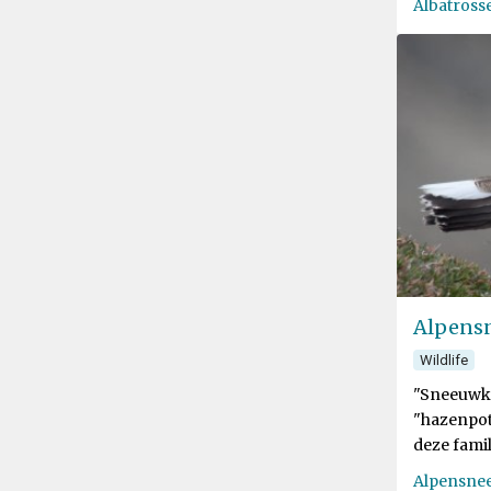
Albatross
Alpens
Wildlife
"Sneeuwki
"hazenpote
deze fami
internatio
Alpensne