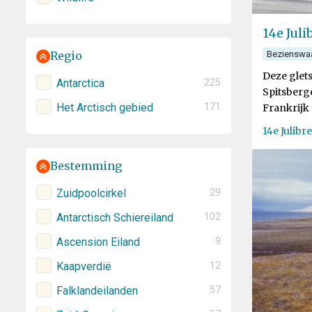
14e Juli
Bezienswa
Regio
Deze glet
Antarctica
225
Spitsberge
Het Arctisch gebied
171
Frankrijk
14e Julibr
Bestemming
Zuidpoolcirkel
29
Antarctisch Schiereiland
102
Ascension Eiland
9
Kaapverdië
12
Falklandeilanden
57