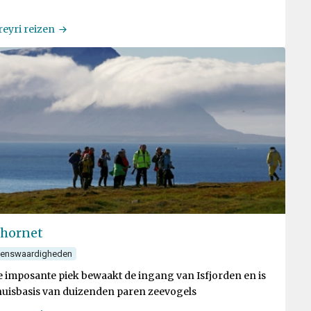
eyri reizen
hornet
ienswaardigheden
 imposante piek bewaakt de ingang van Isfjorden en is
huisbasis van duizenden paren zeevogels