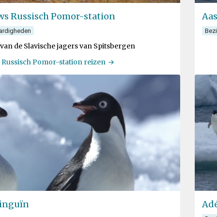
ws Russisch Pomor-station
Aas
ardigheden
Bez
 van de Slavische jagers van Spitsbergen
 Russisch Pomor-station reizen
inguïn
Adé