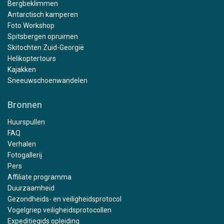
Bergbeklimmen
Antarctisch kamperen
Foto Workshop
Spitsbergen opruimen
Skitochten Zuid-Georgië
Helikoptertours
Kajakken
Sneeuwschoenwandelen
Bronnen
Huurspullen
FAQ
Verhalen
Fotogallerij
Pers
Affiliate programma
Duurzaamheid
Gezondheids- en veiligheidsprotocol
Vogelgriep veiligheidsprotocollen
Expeditiegids opleiding