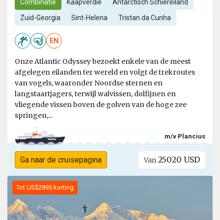
Combinatie
Kaapverdië
Antarctisch Schiereiland
Zuid-Georgia
Sint-Helena
Tristan da Cunha
EN
Onze Atlantic Odyssey bezoekt enkele van de meest
afgelegen eilanden ter wereld en volgt de trekroutes
van vogels, waaronder Noordse sternen en
langstaartjagers, terwijl walvissen, dolfijnen en
vliegende vissen boven de golven van de hoge zee
springen,...
m/v Plancius
25020 USD
Ga naar de cruisepagina
Van
Tot US$2895 korting