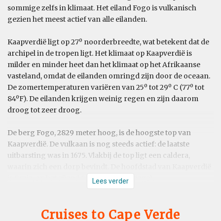
sommige zelfs in klimaat. Het eiland Fogo is vulkanisch
gezien het meest actief van alle eilanden.
Kaapverdië ligt op 27º noorderbreedte, wat betekent dat de
archipel in de tropen ligt. Het klimaat op Kaapverdië is
milder en minder heet dan het klimaat op het Afrikaanse
vasteland, omdat de eilanden omringd zijn door de oceaan.
De zomertemperaturen variëren van 25º tot 29º C (77º tot
84ºF). De eilanden krijgen weinig regen en zijn daarom
droog tot zeer droog.
De berg Fogo, 2829 meter hoog, is de hoogste top van
Kaapverdië. De vulkaan is nog steeds actief: de laatste
uitbarsting was in 1675. Vlakbij de top ligt een caldera,
waarin zich een dorp bevindt. De hoofdstad van Kaapverdië
is Praia, op het eiland Sao Tiago (Santiago).
Lees verder
Cruises to Cape Verde