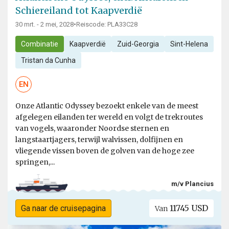
Schiereiland tot Kaapverdië
30 mrt. - 2 mei, 2028
•
Reiscode: PLA33C28
Combinatie
Kaapverdië
Zuid-Georgia
Sint-Helena
Tristan da Cunha
EN
Onze Atlantic Odyssey bezoekt enkele van de meest
afgelegen eilanden ter wereld en volgt de trekroutes
van vogels, waaronder Noordse sternen en
langstaartjagers, terwijl walvissen, dolfijnen en
vliegende vissen boven de golven van de hoge zee
springen,...
m/v Plancius
11745 USD
Ga naar de cruisepagina
Van