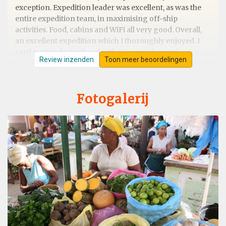
exception. Expedition leader was excellent, as was the
entire expedition team, in maximising off-ship
activities. Food, cabins and WiFi all very good. Overall,
an excellent expedition which I thoroughly enjoyed. I
can't wait to do Svalbard with Oceanwide soon!
Review inzenden
Toon meer beoordelingen
Fotogalerij
Atlantic odyssey
bij david yang
Antarctica
Very good cruise except Ascension island that we could
not land. Would be interested in Ross sea cruise in the
future.
The best Atlantic Odyssey
bij Ohad Sherer
Antarctica