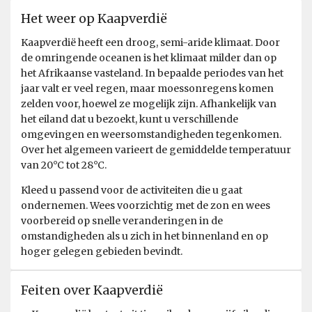
Ascension during the Falklands conflict and the UK
Het weer op Kaapverdië
Manager from Cable & Wireless in the 1960s. I would
have liked to see a map of the route of the ship and our
Kaapverdië heeft een droog, semi-aride klimaat. Door
progress whilst we were travelling.
de omringende oceanen is het klimaat milder dan op
het Afrikaanse vasteland. In bepaalde periodes van het
jaar valt er veel regen, maar moessonregens komen
zelden voor, hoewel ze mogelijk zijn. Afhankelijk van
het eiland dat u bezoekt, kunt u verschillende
omgevingen en weersomstandigheden tegenkomen.
Over het algemeen varieert de gemiddelde temperatuur
van 20°C tot 28°C.
Kleed u passend voor de activiteiten die u gaat
ondernemen. Wees voorzichtig met de zon en wees
voorbereid op snelle veranderingen in de
omstandigheden als u zich in het binnenland en op
hoger gelegen gebieden bevindt.
Feiten over Kaapverdië