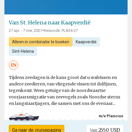
Van St. Helena naar Kaapverdië
27 apr. - 7 mei, 2027
•
Reiscode: PLA34-27
Alleen in combinatie te boeken
Kaapverdië
Sint-Helena
EN
Tijdens zeedagen is de kans groot dat u walvissen en
andere zeedieren, van vliegende vissen tot dolfijnen,
tegenkomt. Wees getuige van de noordwaartse
voorjaarsmigratie van zeevogels zoals Noordse sterns
en langstaartjagers, die samen met ons de evenaar...
m/v Plancius
2550 USD
Ga naar de cruisepagina
Van