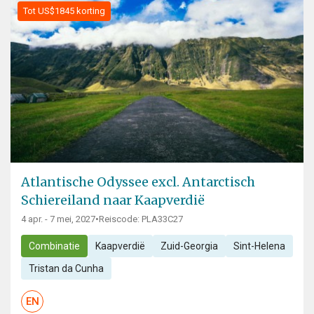
Tot US$1845 korting
Atlantische Odyssee excl. Antarctisch
Schiereiland naar Kaapverdië
4 apr. - 7 mei, 2027
•
Reiscode: PLA33C27
Combinatie
Kaapverdië
Zuid-Georgia
Sint-Helena
Tristan da Cunha
EN