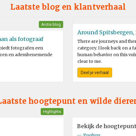
Laatste blog en klantverhaal
Arctis blog
Around Spitsbergen, i
an als fotograaf
There are journeys and there 
 biedt fotografen een
category. I look back on a 
dieren en adembenemende
human behavior on this vuln
clear to me.
Deel je verhaal
Laatste hoogtepunt en wilde diere
Highlights
:
Bekijk de hoogtepunte
—
Poolvos