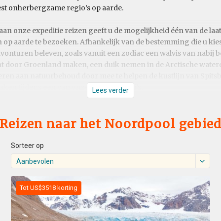
st onherbergzame regio’s op aarde.
n onze expeditie reizen geeft u de mogelijkheid één van de laat
 op aarde te bezoeken. Afhankelijk van de bestemming die u kiest
vonturen beleven, zoals vanuit een zodiac een walvis van nabij
ht door Groenland maken, een duik nemen in de Arctische water
veren aan natuurbehoud door mee te helpen de kustlijn van Spit
ken tijdens een van onze IJsbeer Safari’s.
Lees verder
Reizen naar het Noordpool gebie
Sorteer op
Aanbevolen
Tot US$3518 korting