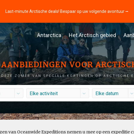
Last-minute Arctische deals! Bespaar op uw volgende avontuur ⭢
Antarctica
Het Arctisch gebied
Aan
AANBIEDINGEN VOOR ARCTISC
 DEZE ZOMER VAN SPECIALE KORTINGEN OP ARCTISCHE E
g
Elke activiteit
Elke datum
eizen van Oceanwide Expeditions nemen u mee op een expeditie c