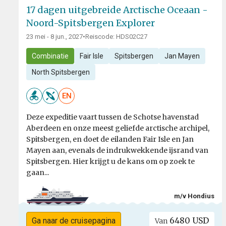
17 dagen uitgebreide Arctische Oceaan -
Noord-Spitsbergen Explorer
23 mei - 8 jun., 2027
•
Reiscode: HDS02C27
Combinatie
Fair Isle
Spitsbergen
Jan Mayen
North Spitsbergen
EN
Deze expeditie vaart tussen de Schotse havenstad
Aberdeen en onze meest geliefde arctische archipel,
Spitsbergen, en doet de eilanden Fair Isle en Jan
Mayen aan, evenals de indrukwekkende ijsrand van
Spitsbergen. Hier krijgt u de kans om op zoek te
gaan...
m/v Hondius
6480 USD
Ga naar de cruisepagina
Van