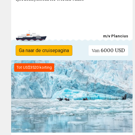
m/v Plancius
6000 USD
Ga naar de cruisepagina
Van
Tot US$3520 korting