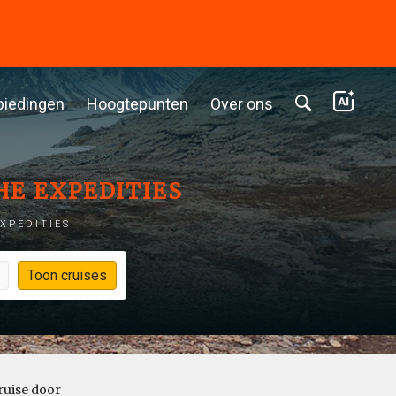
biedingen
Hoogtepunten
Over ons
HE EXPEDITIES
XPEDITIES!
Toon cruises
ruise door