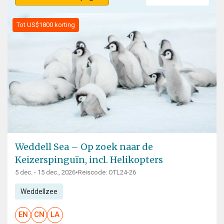
Tot US$1800 korting
Weddell Sea – Op zoek naar de
Keizerspinguïn, incl. Helikopters
5 dec. - 15 dec., 2026
•
Reiscode: OTL24-26
Weddellzee
EN
CN
LA