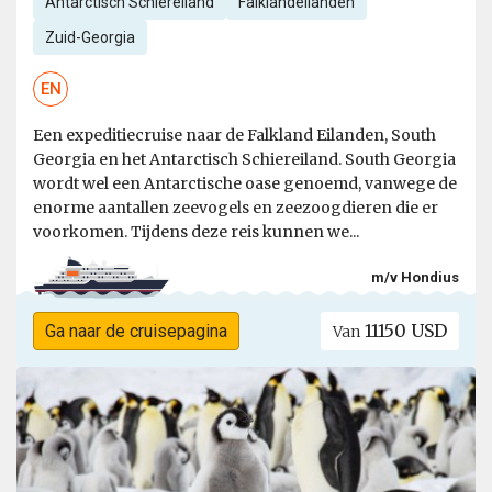
Antarctisch Schiereiland
Falklandeilanden
Zuid-Georgia
EN
Een expeditiecruise naar de Falkland Eilanden, South
Georgia en het Antarctisch Schiereiland. South Georgia
wordt wel een Antarctische oase genoemd, vanwege de
enorme aantallen zeevogels en zeezoogdieren die er
voorkomen. Tijdens deze reis kunnen we...
m/v Hondius
11150 USD
Ga naar de cruisepagina
Van