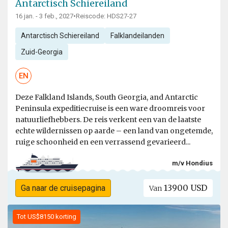
Antarctisch Schiereiland
16 jan. - 3 feb., 2027
•
Reiscode: HDS27-27
Antarctisch Schiereiland
Falklandeilanden
Zuid-Georgia
EN
Deze Falkland Islands, South Georgia, and Antarctic
Peninsula expeditiecruise is een ware droomreis voor
natuurliefhebbers. De reis verkent een van de laatste
echte wildernissen op aarde – een land van ongetemde,
ruige schoonheid en een verrassend gevarieerd...
m/v Hondius
13900 USD
Ga naar de cruisepagina
Van
Tot US$8150 korting