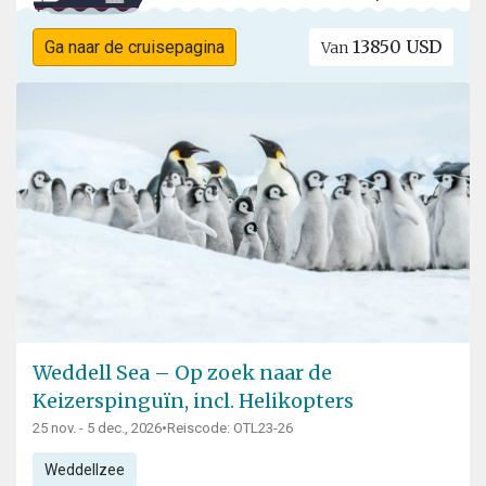
13850 USD
Ga naar de cruisepagina
Van
Weddell Sea – Op zoek naar de
Keizerspinguïn, incl. Helikopters
25 nov. - 5 dec., 2026
•
Reiscode: OTL23-26
Weddellzee