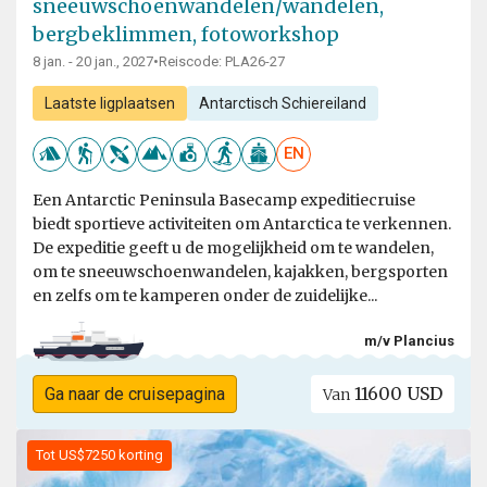
sneeuwschoenwandelen/wandelen,
bergbeklimmen, fotoworkshop
8 jan. - 20 jan., 2027
•
Reiscode: PLA26-27
Laatste ligplaatsen
Antarctisch Schiereiland
EN
Een Antarctic Peninsula Basecamp expeditiecruise
biedt sportieve activiteiten om Antarctica te verkennen.
De expeditie geeft u de mogelijkheid om te wandelen,
om te sneeuwschoenwandelen, kajakken, bergsporten
en zelfs om te kamperen onder de zuidelijke...
m/v Plancius
11600 USD
Ga naar de cruisepagina
Van
Tot US$7250 korting