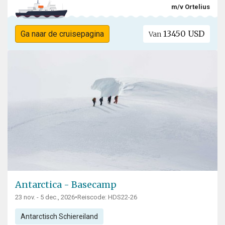
m/v Ortelius
13450 USD
Ga naar de cruisepagina
Van
Antarctica - Basecamp
23 nov. - 5 dec., 2026
•
Reiscode: HDS22-26
Antarctisch Schiereiland