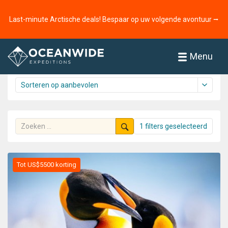
Home
Reizen
Antarctica
Last-minute Arctische deals! Bespaar op uw volgende avontuur ⭢
Reizen
71 reizen gevonden
Menu
1 filters geselecteerd
Tot US$5500 korting