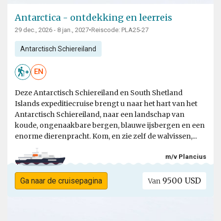
Antarctica - ontdekking en leerreis
29 dec., 2026 - 8 jan., 2027
•
Reiscode: PLA25-27
Antarctisch Schiereiland
EN
Deze Antarctisch Schiereiland en South Shetland
Islands expeditiecruise brengt u naar het hart van het
Antarctisch Schiereiland, naar een landschap van
koude, ongenaakbare bergen, blauwe ijsbergen en een
enorme dierenpracht. Kom, en zie zelf de walvissen,...
m/v Plancius
9500 USD
Ga naar de cruisepagina
Van