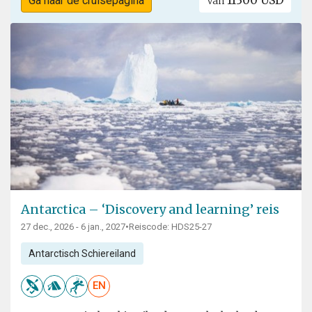
Ga naar de cruisepagina
Van
Antarctica – ‘Discovery and learning’ reis
27 dec., 2026 - 6 jan., 2027
•
Reiscode: HDS25-27
Antarctisch Schiereiland
EN