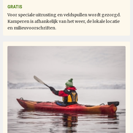
expedition team really go way beyond, very passionate
GRATIS
about their job. The activities very well organized. Even
Voor speciale uitrusting en veldspullen wordt gezorgd.
the lecture was very informative. I definitely will join
Kamperen is afhankelijk van het weer, de lokale locatie
this expedition again in future.
en milieuvoorschriften.