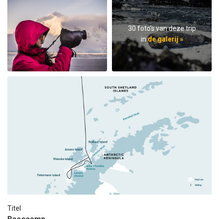
30 foto's van deze trip
in
de galerij »
Titel