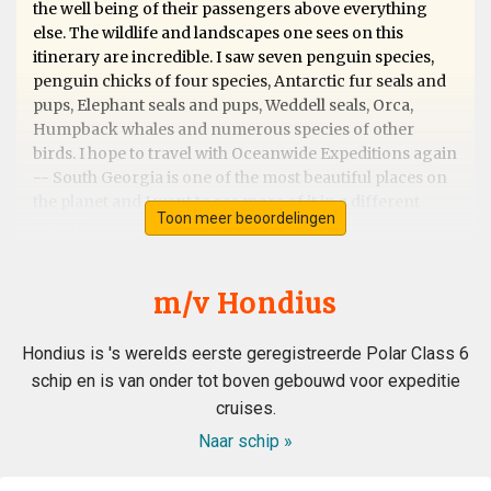
the well being of their passengers above everything
else. The wildlife and landscapes one sees on this
itinerary are incredible. I saw seven penguin species,
penguin chicks of four species, Antarctic fur seals and
pups, Elephant seals and pups, Weddell seals, Orca,
Humpback whales and numerous species of other
birds. I hope to travel with Oceanwide Expeditions again
-- South Georgia is one of the most beautiful places on
the planet and I want to see more of it in a different
Toon meer beoordelingen
season.
m/v Hondius
Exceptional Antarctic Peninsular trip &
into the Antarctic Circle
Hondius is 's werelds eerste geregistreerde Polar Class 6
schip en is van onder tot boven gebouwd voor expeditie
bij Mark Combes
Antarctica
cruises.
This trip was superb from beginning to end. We were
Naar schip »
told it wasn't a cruise but an "Expedition" and how right
they were. The Hondius is a fantastic ship with all the