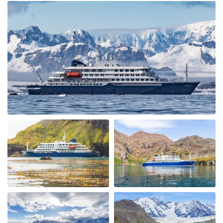
comforts a great crew, hospitality and expedition
leaders team that were so helpful, educated and made it
a fantastic trip. After crossing the Drakes passage
which was relatively smooth we visited Wihemina Bay &
Neko Harbour. We were soon out in the Zodiac boats
exploring the Bays seeing Humpback Whales & Killers
Whales. The ice conditions allowed us to cross the
"Antarctic Circle" with Petrals, Albatrosses & Fulmars
following us. We had a spectacular ship cruise through
the "Gunnel" towards Marguerite Bay a place I had
heard alot about and it was fantastic with incredible
icebergs and Peninsular beauty in the background. We
visited Stonington Island and with old USA and British
Antarctic Bases, what a piece of history, very
interesting. Moving back up the west coast of the
Peninsular we also visited Salpetiere Bay and Peterman
Island. Back in the Zodiacs again to explore and most
days we were out in them morning and afternoon. Back
for lunch in-between and superb dining. More Whales
spotted at Foyn Harbour & Cievra Cove and visited the
Guvernoren Shipwreckand old Whaling Ship. We also