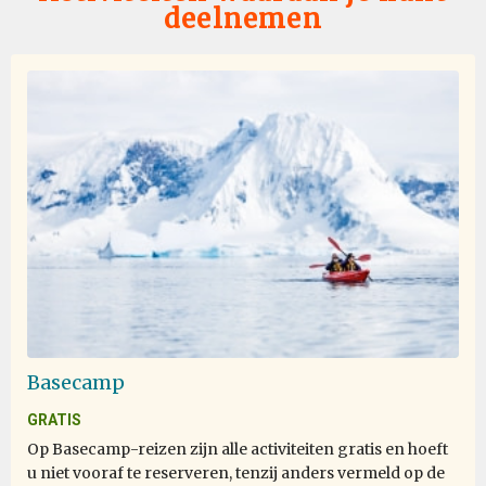
deelnemen
We saw so many beautifull animals and surroundings! It
feels unreal when you are there. Very happy we also did
the Falkland Islands and South Georgia. Great
expeditionteam and hospitalityteam on the ship.
Life experience
bij Alex AVI Zavitan
Antarctica
Most of the time it was enjoyable, there were a few
Basecamp
instances where I was hurt or it was really unpleasant.
GRATIS
Op Basecamp-reizen zijn alle activiteiten gratis en hoeft
u niet vooraf te reserveren, tenzij anders vermeld op de