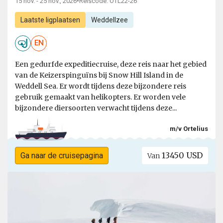
15 nov. - 25 nov., 2026
•
Reiscode: OTL22-26
Laatste ligplaatsen
Weddellzee
EN
Een gedurfde expeditiecruise, deze reis naar het gebied
van de Keizerspinguïns bij Snow Hill Island in de
Weddell Sea. Er wordt tijdens deze bijzondere reis
gebruik gemaakt van helikopters. Er worden vele
bijzondere diersoorten verwacht tijdens deze...
m/v Ortelius
13450 USD
Ga naar de cruisepagina
Van