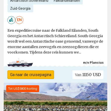
Antarctisch Schiereiland
Falklandeilanden
Zuid-Georgia
EN
Een expeditiecruise naar de Falkland Eilanden, South
Georgia en het Antarctisch Schiereiland. South Georgia
wordt wel een Antarctische oase genoemd, vanwege de
enorme aantallen zeevogels en zeezoogdieren die er
voorkomen. Tijdens deze reis kunnen we...
m/v Plancius
11150 USD
Ga naar de cruisepagina
Van
Tot US$5800 korting