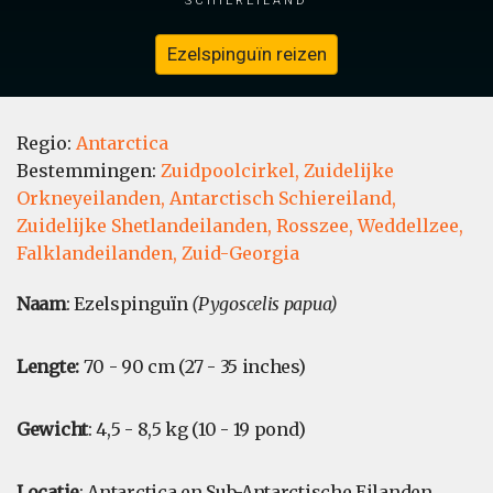
Ezelspinguïn reizen
Regio:
Antarctica
Bestemmingen:
Zuidpoolcirkel,
Zuidelijke
Orkneyeilanden,
Antarctisch Schiereiland,
Zuidelijke Shetlandeilanden,
Rosszee,
Weddellzee,
Falklandeilanden,
Zuid-Georgia
Naam
: Ezelspinguïn
(Pygoscelis papua)
Lengte:
70 - 90 cm (27 - 35 inches)
Gewicht
: 4,5 - 8,5 kg (10 - 19 pond)
Locatie
: Antarctica en Sub-Antarctische Eilanden