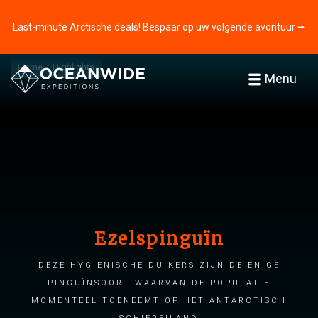
Last-minute Arctische deals! Bespaar op uw volgende avontuur ⭢
Home
Highlights
Menu
Ezelspinguïn
Deze hygiënische duikers zijn de enige
pinguïnsoort waarvan de populatie
momenteel toeneemt op het Antarctisch
schiereiland