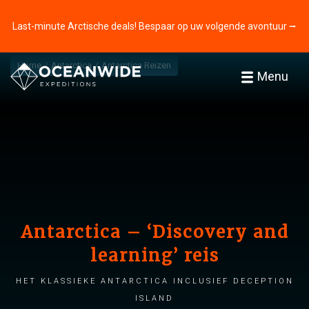
Last-minute Arctische deals! Bespaar op uw volgende avontuur ⭢
Home
Antarctica
Antarctica Reizen
Menu
Antarctica – ‘Discovery and
learning’ reis
Het klassieke Antarctica inclusief Deception
Island