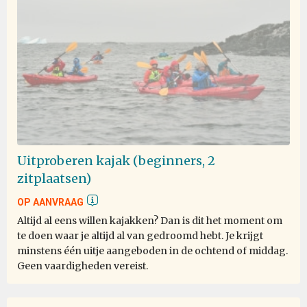
Life experience
bij Alex AVI Zavitan
Antarctica
Most of the time it was enjoyable, there were a few
Uitproberen kajak (beginners, 2
instances where I was hurt or it was really unpleasant.
zitplaatsen)
OP AANVRAAG
Altijd al eens willen kajakken? Dan is dit het moment om
once in a lifetime
te doen waar je altijd al van gedroomd hebt. Je krijgt
minstens één uitje aangeboden in de ochtend of middag.
bij dan mihai tarcea
Antarctica
Geen vaardigheden vereist.
i dream about this trip allmost 10 years, i save money for