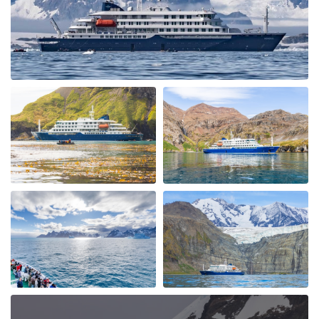
Whales. The ice conditions allowed us to cross the
"Antarctic Circle" with Petrals, Albatrosses & Fulmars
following us. We had a spectacular ship cruise through
the "Gunnel" towards Marguerite Bay a place I had
heard alot about and it was fantastic with incredible
icebergs and Peninsular beauty in the background. We
visited Stonington Island and with old USA and British
Antarctic Bases, what a piece of history, very
interesting. Moving back up the west coast of the
Peninsular we also visited Salpetiere Bay and Peterman
Island. Back in the Zodiacs again to explore and most
days we were out in them morning and afternoon. Back
for lunch in-between and superb dining. More Whales
spotted at Foyn Harbour & Cievra Cove and visited the
Guvernoren Shipwreckand old Whaling Ship. We also
saw the old Argentinian Primavera Base on a rocky
outcrop. We then visted eEephant Point and walked
along the beach by the massive Elephant Seals, what a
sight. At Whalers Bay and Deception Island we went on
land again and joined the "Antarctic Swimming Club"