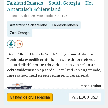
Falkland Islands – South Georgia – Het
Antarctisch Schiereiland
11 dec. - 29 dec., 2026
•
Reiscode: PLA24-26
Antarctisch Schiereiland
Falklandeilanden
Zuid-Georgia
EN
Deze Falkland Islands, South Georgia, and Antarctic
Peninsula expeditiecruise is een ware droomreis voor
natuurliefhebbers. De reis verkent een van de laatste
echte wildernissen op aarde – een land van ongetemde,
ruige schoonheid en een verrassend gevarieerd...
m/v Plancius
11300 USD
Ga naar de cruisepagina
Van