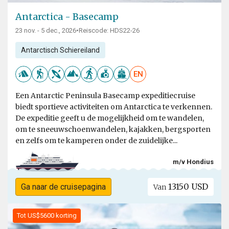
Antarctica - Basecamp
23 nov. - 5 dec., 2026
•
Reiscode: HDS22-26
Antarctisch Schiereiland
EN
Een Antarctic Peninsula Basecamp expeditiecruise
biedt sportieve activiteiten om Antarctica te verkennen.
De expeditie geeft u de mogelijkheid om te wandelen,
om te sneeuwschoenwandelen, kajakken, bergsporten
en zelfs om te kamperen onder de zuidelijke...
m/v Hondius
13150 USD
Ga naar de cruisepagina
Van
Tot US$5600 korting