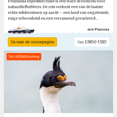
Peninsula expeditiecruise is een ware droomreis voor
natuurliefhebbers. De reis verkent een van de laatste
echte wildernissen op aarde – een land van ongetemde,
ruige schoonheid en een verrassend gevarieerd...
m/v Plancius
13850 USD
Ga naar de cruisepagina
Van
Tot US$5600 korting