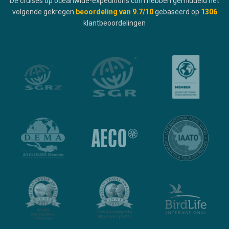
De cruises op oceanwide-expeditions.com hebben gemiddeld het
volgende gekregen
beoordeling van
9.7
/10
gebaseerd op
1306
klantbeoordelingen