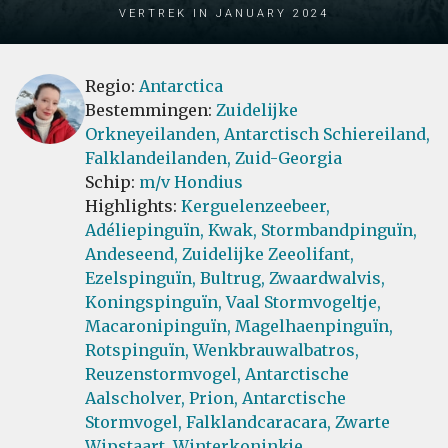
Vertrek in January 2024
Regio:
Antarctica
Bestemmingen:
Zuidelijke
Orkneyeilanden,
Antarctisch Schiereiland,
Falklandeilanden,
Zuid-Georgia
Schip:
m/v Hondius
Highlights:
Kerguelenzeebeer,
Adéliepinguïn,
Kwak,
Stormbandpinguïn,
Andeseend,
Zuidelijke Zeeolifant,
Ezelspinguïn,
Bultrug,
Zwaardwalvis,
Koningspinguïn,
Vaal Stormvogeltje,
Macaronipinguïn,
Magelhaenpinguïn,
Rotspinguïn,
Wenkbrauwalbatros,
Reuzenstormvogel,
Antarctische
Aalscholver,
Prion,
Antarctische
Stormvogel,
Falklandcaracara,
Zwarte
Wipstaart,
Winterkoninkje,