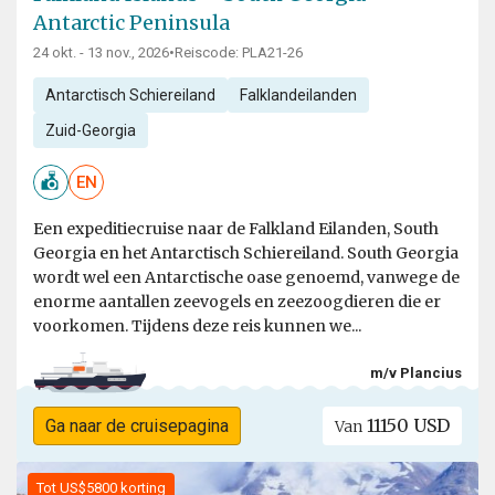
Antarctic Peninsula
24 okt. - 13 nov., 2026
•
Reiscode: PLA21-26
Antarctisch Schiereiland
Falklandeilanden
Zuid-Georgia
EN
Een expeditiecruise naar de Falkland Eilanden, South
Georgia en het Antarctisch Schiereiland. South Georgia
wordt wel een Antarctische oase genoemd, vanwege de
enorme aantallen zeevogels en zeezoogdieren die er
voorkomen. Tijdens deze reis kunnen we...
m/v Plancius
11150 USD
Ga naar de cruisepagina
Van
Tot US$5800 korting