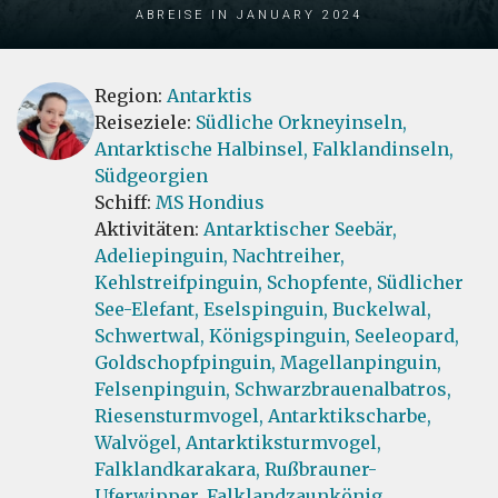
Abreise in January 2024
Region:
Antarktis
Reiseziele:
Südliche Orkneyinseln,
Antarktische Halbinsel,
Falklandinseln,
Südgeorgien
Schiff:
MS Hondius
Aktivitäten:
Antarktischer Seebär,
Adeliepinguin,
Nachtreiher,
Kehlstreifpinguin,
Schopfente,
Südlicher
See-Elefant,
Eselspinguin,
Buckelwal,
Schwertwal,
Königspinguin,
Seeleopard,
Goldschopfpinguin,
Magellanpinguin,
Felsenpinguin,
Schwarzbrauenalbatros,
Riesensturmvogel,
Antarktikscharbe,
Walvögel,
Antarktiksturmvogel,
Falklandkarakara,
Rußbrauner-
Uferwipper,
Falklandzaunkönig,