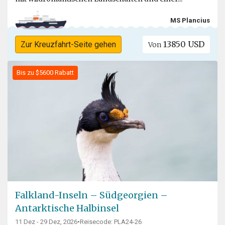
MS Plancius
13850 USD
Zur Kreuzfahrt-Seite gehen
Von
Bis zu $5600 Rabatt
Falkland-Inseln – Südgeorgien –
Antarktische Halbinsel
11 Dez - 29 Dez, 2026
•
Reisecode: PLA24-26