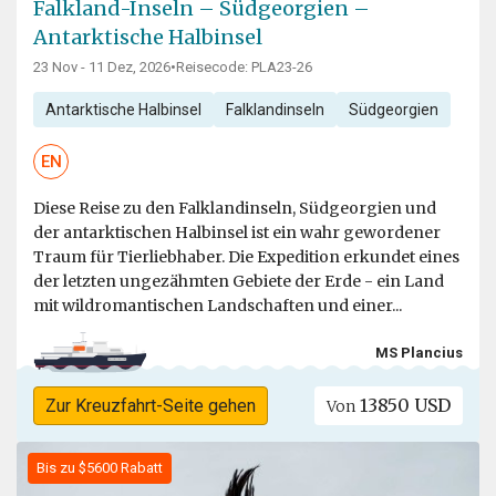
Falkland-Inseln – Südgeorgien –
Antarktische Halbinsel
23 Nov - 11 Dez, 2026
•
Reisecode: PLA23-26
Antarktische Halbinsel
Falklandinseln
Südgeorgien
EN
Diese Reise zu den Falklandinseln, Südgeorgien und
der antarktischen Halbinsel ist ein wahr gewordener
Traum für Tierliebhaber. Die Expedition erkundet eines
der letzten ungezähmten Gebiete der Erde - ein Land
mit wildromantischen Landschaften und einer...
MS Plancius
13850 USD
Zur Kreuzfahrt-Seite gehen
Von
Bis zu $5600 Rabatt