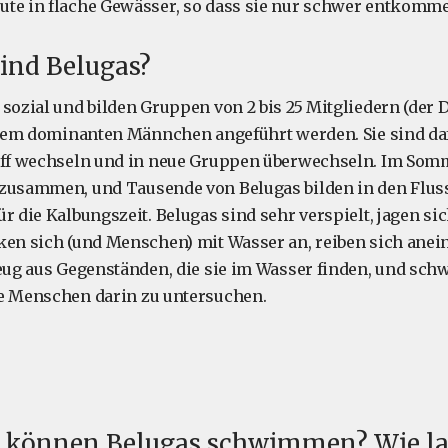
ute in flache Gewässer, so dass sie nur schwer entkomm
sind Belugas?
 sozial und bilden Gruppen von 2 bis 25 Mitgliedern (der D
einem dominanten Männchen angeführt werden. Sie sind da
hiff wechseln und in neue Gruppen überwechseln. Im Som
 zusammen, und Tausende von Belugas bilden in den Fl
ür die Kalbungszeit. Belugas sind sehr verspielt, jagen s
ken sich (und Menschen) mit Wasser an, reiben sich anein
zeug aus Gegenständen, die sie im Wasser finden, und s
ie Menschen darin zu untersuchen.
l können Belugas schwimmen? Wie l