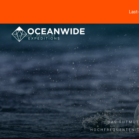
Last
Startseite
Aktivitäten
Das gutmüt
hochfrequenten T