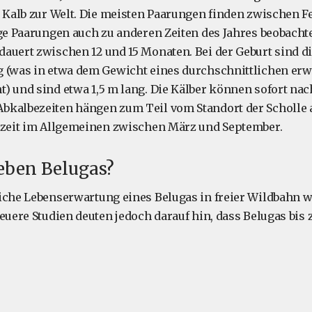
s Kalb zur Welt. Die meisten Paarungen finden zwischen F
ige Paarungen auch zu anderen Zeiten des Jahres beobacht
auert zwischen 12 und 15 Monaten. Bei der Geburt sind di
g (was in etwa dem Gewicht eines durchschnittlichen er
) und sind etwa 1,5 m lang. Die Kälber können sofort nac
kalbezeiten hängen zum Teil vom Standort der Scholle ab
szeit im Allgemeinen zwischen März und September.
eben Belugas?
iche Lebenserwartung eines Belugas in freier Wildbahn wi
euere Studien deuten jedoch darauf hin, dass Belugas bis z