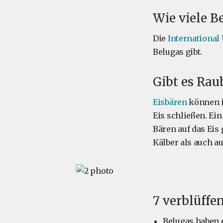
Wie viele B
Die
International
Belugas gibt.
Gibt es Rau
Eisbären
können i
Eis schließen. Ei
Bären auf das Ei
Kälber als auch 
7 verblüffe
Belugas haben 