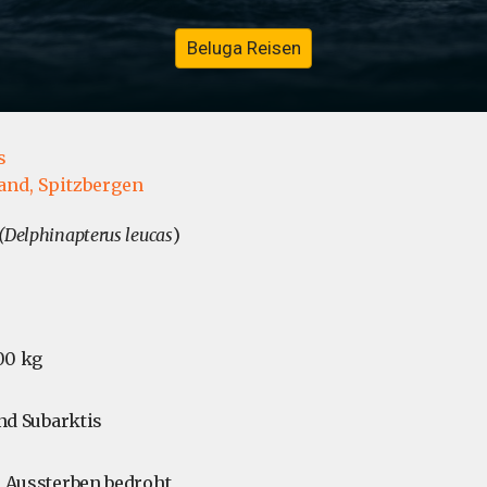
Beluga Reisen
s
and,
Spitzbergen
(Delphinapterus leucas
)
600 kg
und Subarktis
 Aussterben bedroht