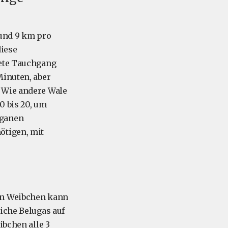
und 9 km pro
iese
nete Tauchgang
Minuten, aber
. Wie andere Wale
0 bis 20, um
rganen
ötigen, mit
den Weibchen kann
iche Belugas auf
ibchen alle 3