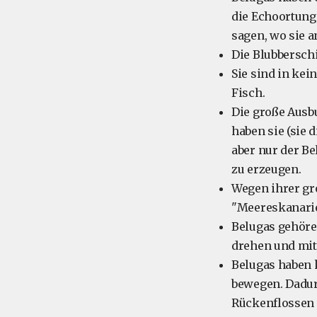
die Echoortung
sagen, wo sie 
Die Blubberschi
Sie sind in ke
Fisch.
Die große Ausb
haben sie (sie 
aber nur der B
zu erzeugen.
Wegen ihrer gr
"Meereskanarie
Belugas gehören
drehen und mit
Belugas haben 
bewegen. Dadur
Rückenflossen