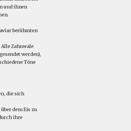
en und ihnen
nen.
Kaviar berühmten
. Alle Zahnwale
sgesendet werden),
rschiedene Töne
n, die sich
 über dem Eis zu
durch ihre