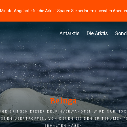
-Minute-Angebote für die Arktis! Sparen Sie bei Ihrem nächsten Abente
Antarktis
Die Arktis
Sond
Beluga
ige Grinsen dieser Delfinverwandten wird nur noc
önen übertroffen, von denen sie den Spitznamen "
erhalten haben