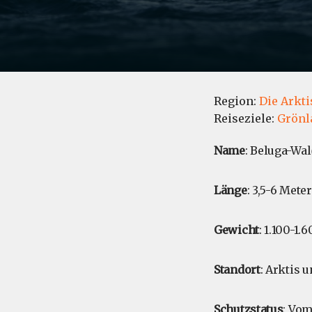
Region:
Die Arkti
Reiseziele:
Grönl
Name
: Beluga-Wal
Länge
: 3,5-6 Meter
Gewicht
: 1.100-1.
Standort
: Arktis 
Schutzstatus
: Vom