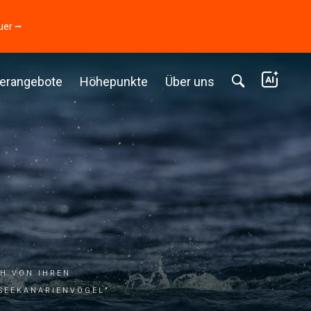
uer ⭢
erangebote
Höhepunkte
Über uns
h von ihren
Seekanarienvögel"