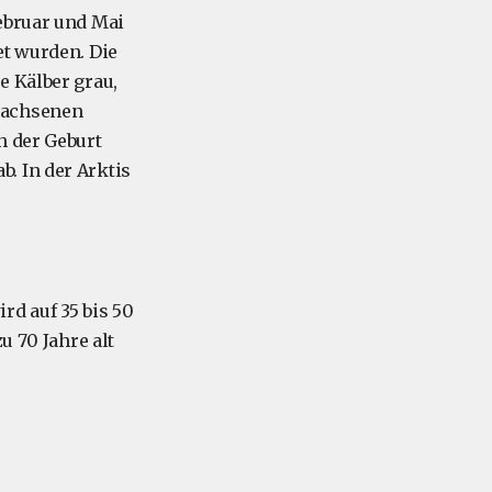
ebruar und Mai
et wurden. Die
e Kälber grau,
wachsenen
h der Geburt
. In der Arktis
rd auf 35 bis 50
u 70 Jahre alt