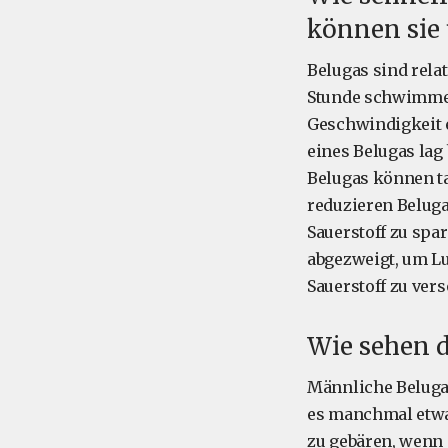
können sie 
Belugas sind rel
Stunde schwimmen
Geschwindigkeit e
eines Belugas lag
Belugas können ta
reduzieren Beluga
Sauerstoff zu sp
abgezweigt, um Lu
Sauerstoff zu ver
Wie sehen d
Männliche Beluga
es manchmal etwas
zu gebären, wenn s