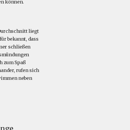
en können.
urchschnitt liegt
für bekannt, dass
mer schließen
ussmündungen
ich zum Spaß
ander, rufen sich
chwimmen neben
ange