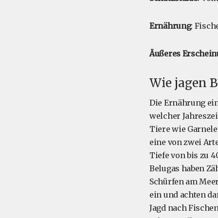
Ernährung
: Fisch
Äußeres Erschein
Wie jagen B
Die Ernährung ein
welcher Jahreszeit
Tiere wie Garnele
eine von zwei Art
Tiefe von bis zu 4
Belugas haben Zäh
Schürfen am Meere
ein und achten dar
Jagd nach Fische