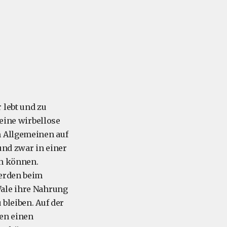
 lebt und zu
leine wirbellose
m Allgemeinen auf
und zwar in einer
en können.
werden beim
Wale ihre Nahrung
 bleiben. Auf der
en einen