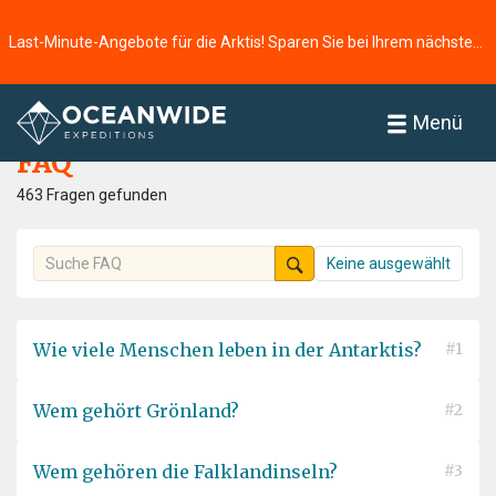
Last-Minute-Angebote für die Arktis! Sparen Sie bei Ihrem nächsten Abenteuer ⭢
Startseite
FAQ
Menü
FAQ
463 Fragen gefunden
Keine ausgewählt
Wie viele Menschen leben in der Antarktis?
#1
Wem gehört Grönland?
#2
Wem gehören die Falklandinseln?
#3