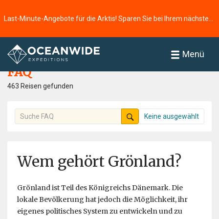
Last-Minute-Angebote für die Arktis! Sparen Sie bei Ihrem nächsten Abenteuer ⭢
Startseite
FAQ
Menü
FAQ
463 Reisen gefunden
Keine ausgewählt
Wem gehört Grönland?
Grönland ist Teil des Königreichs Dänemark. Die
lokale Bevölkerung hat jedoch die Möglichkeit, ihr
eigenes politisches System zu entwickeln und zu