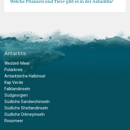
Welche Pflanzen und Tiere gibt es in der Antarktis?
Antarktis
Weddell-Meer
Polarkreis
Antarktische Halbinsel
Kap Verde
Falklandinseln
Südgeorgien
Südliche Sandwichinseln
Südliche Shetlandinseln
Südliche Orkneyinseln
Rossmeer