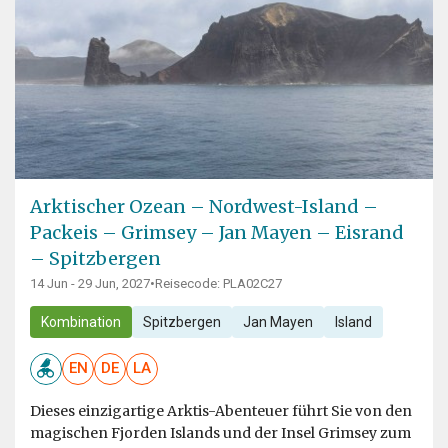
Arktischer Ozean – Nordwest-Island –
Packeis – Grimsey – Jan Mayen – Eisrand
– Spitzbergen
14 Jun - 29 Jun, 2027
•
Reisecode: PLA02C27
Kombination
Spitzbergen
Jan Mayen
Island
EN
DE
LA
Dieses einzigartige Arktis-Abenteuer führt Sie von den
magischen Fjorden Islands und der Insel Grimsey zum