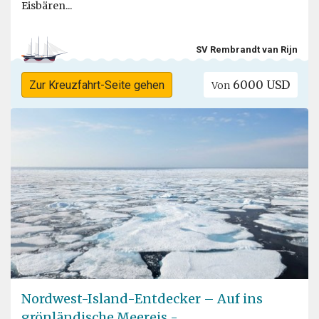
Eisbären...
SV Rembrandt van Rijn
6000 USD
Zur Kreuzfahrt-Seite gehen
Von
Nordwest-Island-Entdecker – Auf ins
grönländische Meereis -