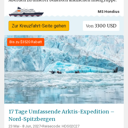
MS Hondius
3300 USD
Zur Kreuzfahrt-Seite gehen
Von
Bis zu $3520 Rabatt
17 Tage Umfassende Arktis-Expedition –
Nord-Spitzbergen
23 Mai - 8 Jun, 2027
•
Reisecode: HDS02C27