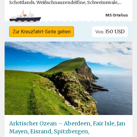
Schottlands. Weißschnauzendelfine, Schweinswale,...
MS Ortelius
350 USD
Zur Kreuzfahrt-Seite gehen
Von
Arktischer Ozean – Aberdeen, Fair Isle, Jan
Mayen, Eisrand, Spitzbergen,