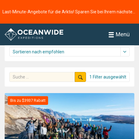
Startseite
Reisen
Die Arktis
Last-Minute-Angebote für die Arktis! Sparen Sie bei Ihrem nächsten Abenteuer ⭢
Reisen
61 Reisen gefunden
Menü
1 Filter ausgewählt
Bis zu $3937 Rabatt