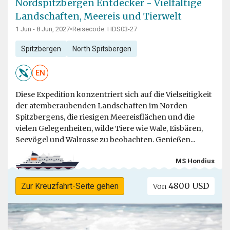
Nordspitzbergen Entdecker - Vielfältige
Landschaften, Meereis und Tierwelt
1 Jun - 8 Jun, 2027
•
Reisecode: HDS03-27
Spitzbergen
North Spitsbergen
EN
Diese Expedition konzentriert sich auf die Vielseitigkeit
der atemberaubenden Landschaften im Norden
Spitzbergens, die riesigen Meereisflächen und die
vielen Gelegenheiten, wilde Tiere wie Wale, Eisbären,
Seevögel und Walrosse zu beobachten. Genießen...
MS Hondius
4800 USD
Zur Kreuzfahrt-Seite gehen
Von