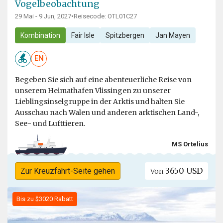
Vogelbeobachtung
29 Mai - 9 Jun, 2027
•
Reisecode: OTL01C27
Kombination
Fair Isle
Spitzbergen
Jan Mayen
EN
Begeben Sie sich auf eine abenteuerliche Reise von
unserem Heimathafen Vlissingen zu unserer
Lieblingsinselgruppe in der Arktis und halten Sie
Ausschau nach Walen und anderen arktischen Land-,
See- und Lufttieren.
MS Ortelius
3650 USD
Zur Kreuzfahrt-Seite gehen
Von
Bis zu $3020 Rabatt