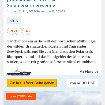
Sommersonnenwende
14 Jun - 21 Jun, 2027
•
Reisecode: PLA02-27
Island
EN
DE
LA
Tauchen Sie ein in die Welt der nordischen Mythologie,
der wilden, dramatischen Küsten und Tausender
Seevögel, während Sie von Island aus den Polarkreis
überqueren und auf das Randgebiet des Meereises
stoßen, wo Sie mit großer Wahrscheinlichkeit Robben,...
MS Plancius
4800 USD
Zur Kreuzfahrt-Seite gehen
Von
Bis zu $2810 Rabatt