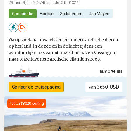
29 mei - 9 jun., 2027
•
Reiscode: OTL01C27
Combinatie
Fair Isle
Spitsbergen
Jan Mayen
EN
Ga op zoek naar walvissen en andere arctische dieren
op het land, in de zee en in de lucht tijdens een
avontuurlijke reis vanuit onze thuishaven Vlissingen
naar onze favoriete arctische eilandengroep.
m/v Ortelius
3650 USD
Ga naar de cruisepagina
Van
Tot US$3020 korting