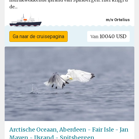
indrukwekkende ijsrand van Spitsbergen. Hier krijgt u
de...
m/v Ortelius
10040 USD
Ga naar de cruisepagina
Van
Arctische Oceaan, Aberdeen - Fair Isle - Jan
Mayen - IJsrand - Spitsbergen,