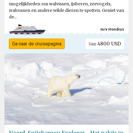
mogelijkheden om walvissen, ijsberen, zeevogels,
walrussen en andere wilde dieren te spotten. Geniet van
de...
m/v Hondius
4800 USD
Ga naar de cruisepagina
Van
Noord-Spitsbergen Explorer - Het pakijs in