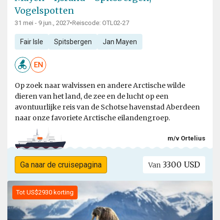
Vogelspotten
31 mei - 9 jun., 2027
•
Reiscode: OTL02-27
Fair Isle
Spitsbergen
Jan Mayen
EN
Op zoek naar walvissen en andere Arctische wilde
dieren van het land, de zee en de lucht op een
avontuurlijke reis van de Schotse havenstad Aberdeen
naar onze favoriete Arctische eilandengroep.
m/v Ortelius
3300 USD
Ga naar de cruisepagina
Van
Tot US$2930 korting