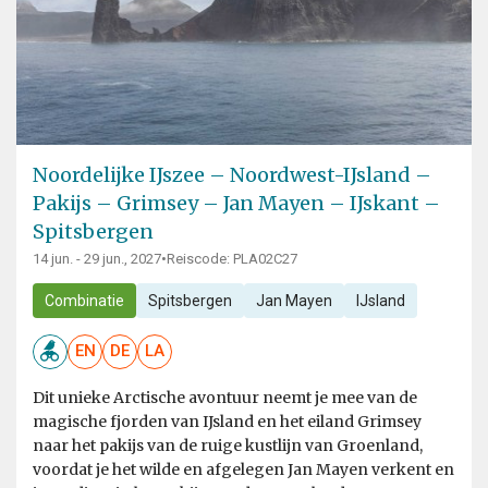
Noordelijke IJszee – Noordwest-IJsland –
Pakijs – Grimsey – Jan Mayen – IJskant –
Spitsbergen
14 jun. - 29 jun., 2027
•
Reiscode: PLA02C27
Combinatie
Spitsbergen
Jan Mayen
IJsland
EN
DE
LA
Dit unieke Arctische avontuur neemt je mee van de
magische fjorden van IJsland en het eiland Grimsey
naar het pakijs van de ruige kustlijn van Groenland,
voordat je het wilde en afgelegen Jan Mayen verkent en