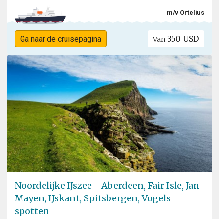
m/v Ortelius
350 USD
Ga naar de cruisepagina
Van
Noordelijke IJszee - Aberdeen, Fair Isle, Jan
Mayen, IJskant, Spitsbergen, Vogels
spotten