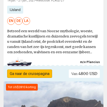
14 jun. - 21 jun., 2027
•
Reiscode: PLA02-27
IJsland
EN
DE
LA
Betreed een wereld van Noorse mythologie, woeste,
dramatische kustlijnen en duizenden zeevogels terwijl
u vanuit IJsland reist, de poolcirkel oversteekt en de
randen van het zee-ijs tegenkomt, met goede kansen
om zeehonden, walvissen en een eenzame IJsbeer...
m/v Plancius
4800 USD
Ga naar de cruisepagina
Van
Tot US$2810 korting