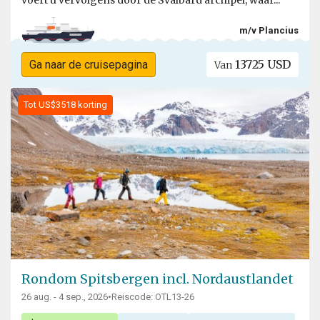
voert u vervolgens door de Svalbard archipel, waar...
m/v Plancius
13725 USD
Ga naar de cruisepagina
Van
Tot US$3518 korting
Rondom Spitsbergen incl. Nordaustlandet
26 aug. - 4 sep., 2026
•
Reiscode: OTL13-26