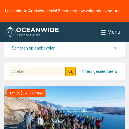
Home
Reizen
Het Arctisch gebied
Last-minute Arctische deals! Bespaar op uw volgende avontuur ⭢
Reizen
61 reizen gevonden
Menu
1 filters geselecteerd
Tot US$3937 korting