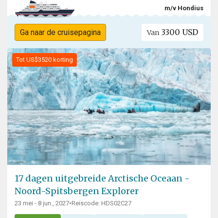
m/v Hondius
3300 USD
Ga naar de cruisepagina
Van
Tot US$3520 korting
17 dagen uitgebreide Arctische Oceaan -
Noord-Spitsbergen Explorer
23 mei - 8 jun., 2027
•
Reiscode: HDS02C27