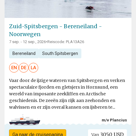
Zuid-Spitsbergen - Bereneiland -
Noorwegen
7 sep. - 12 sep., 2026
•
Reiscode: PLA13A26
Bereneiland
South Spitsbergen
EN
DE
LA
Vaar door de ijzige wateren van Spitsbergen en verken
spectaculaire fjorden en gletsjers in Hornsund, een
wereld van imposante zeekliffen en Arctische
geschiedenis. De zeeën zijn rijk aan zeehonden en
walvissen en er zijn overal kansen om ijsberen te...
m/v Plancius
3050 USD
Ga naar de cruisepagina
Van