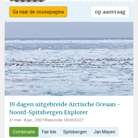
op aanvraag
Ga naar de cruisepagina
19 dagen uitgebreide Arctische Oceaan -
Noord-Spitsbergen Explorer
21 mei - 8 jun., 2027
•
Reiscode: HDS01D27
Combinatie
Fair Isle
Spitsbergen
Jan Mayen