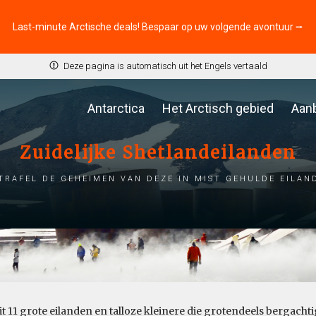
Last-minute Arctische deals! Bespaar op uw volgende avontuur ⭢
Deze pagina is automatisch uit het Engels vertaald
Antarctica
Het Arctisch gebied
Aan
Zuidelijke Shetlandeilanden
trafel de geheimen van deze in mist gehulde eilan
it 11 grote eilanden en talloze kleinere die grotendeels bergacht