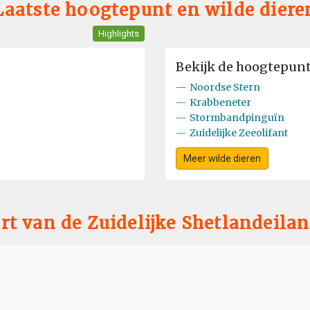
Laatste hoogtepunt en wilde diere
Highlights
:
Bekijk de hoogtepunte
—
Noordse Stern
—
Krabbeneter
—
Stormbandpinguïn
—
Zuidelijke Zeeolifant
Meer wilde dieren
rt van de Zuidelijke Shetlandeila