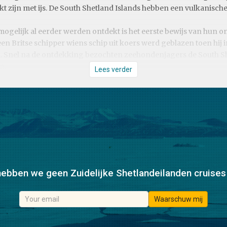
t zijn met ijs. De South Shetland Islands hebben een vulkanisch
ogelijk al eerder werden ontdekt is het eerste bewijs van hun 
een Britse schipper wiens schip uit koers werd geblazen toen hij
. Snel na de ontdekking bezochten zeehondenjagers de South Sh
n.
Lees verder
bben we geen Zuidelijke Shetlandeilanden cruises
Waarschuw mij