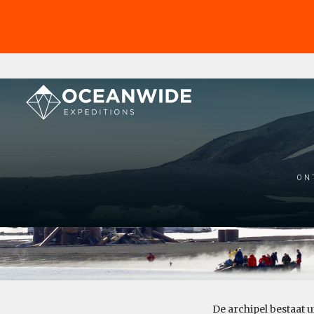
On
De archipel bestaat u