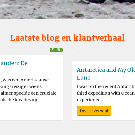
Laatste blog en klantverhaal
Blog
landen: De
Antarctica and My Old
Lane
t', was een Amerikaanse
kingsreiziger wiens
I was on the recent Antarcti
Palmer speelde een cruciale
third expedition with Ocean
nische locaties op
experiences.
 expedi
Deel je verhaal