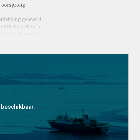
e oorsprong.
ontdekking geleverd
 in 1819 Kaap Hoorn
etland Islands, op
 beschikbaar.