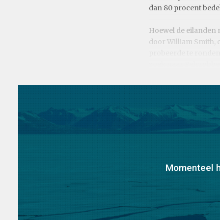
dan 80 procent bedek
Hoewel de eilanden m
door William Smith, 
probeerde te ronden
zoek naar Pelsrobbe
Momenteel he