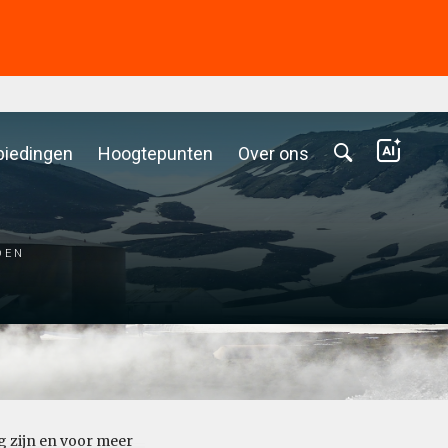
biedingen
Hoogtepunten
Over ons
den
ig zijn en voor meer