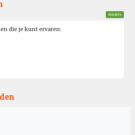
n
Wildlife
n die je kunt ervaren:
nden