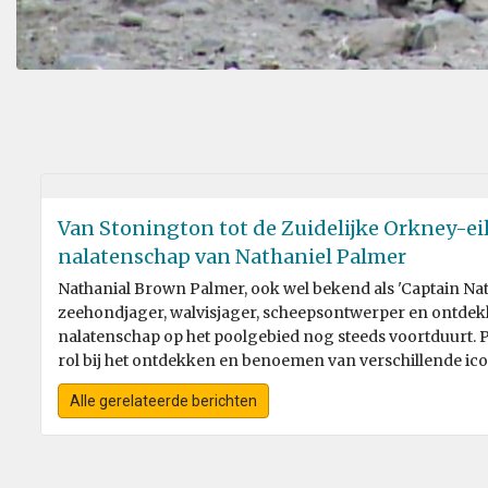
Van Stonington tot de Zuidelijke Orkney-ei
nalatenschap van Nathaniel Palmer
Nathanial Brown Palmer, ook wel bekend als 'Captain Na
zeehondjager, walvisjager, scheepsontwerper en ontdek
nalatenschap op het poolgebied nog steeds voortduurt. 
rol bij het ontdekken en benoemen van verschillende ico
Antarctica, waarvan je er veel kunt bezoeken tijdens een
Alle gerelateerde berichten