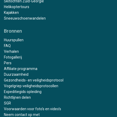
Skitochten Zuid-Georgië
Helikoptertours
Kajakken
Sneeuwschoenwandelen
Bronnen
Huurspullen
FAQ
Verhalen
Fotogallerij
Pers
Affiliate programma
Duurzaamheid
Gezondheids- en veiligheidsprotocol
Vogelgriep veiligheidsprotocollen
Expeditiegids opleiding
Richtlijnen delen
SGR
Voorwaarden voor foto's en video's
Neem contact op met