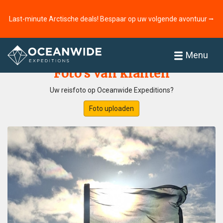
Last-minute Arctische deals! Bespaar op uw volgende avontuur ⭢
Home
Fotogallerij
Menu
Foto’s van klanten
Uw reisfoto op Oceanwide Expeditions?
Foto uploaden