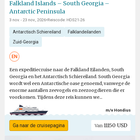
Falkland Islands – South Georgia –
Antarctic Peninsula
3 nov. - 23 nov., 2026
•
Reiscode: HDS21-26
Antarctisch Schiereiland
Falklandeilanden
Zuid-Georgia
EN
Een expeditiecruise naar de Falkland Eilanden, South
Georgia en het Antarctisch Schiereiland. South Georgia
wordt wel een Antarctische oase genoemd, vanwege de
enorme aantallen zeevogels en zeezoogdieren die er
voorkomen. Tijdens deze reis kunnen we...
m/v Hondius
11150 USD
Ga naar de cruisepagina
Van