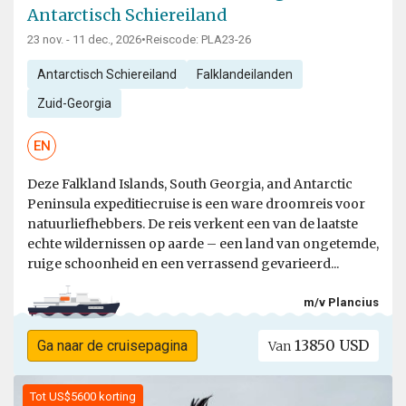
Antarctisch Schiereiland
23 nov. - 11 dec., 2026
•
Reiscode: PLA23-26
Antarctisch Schiereiland
Falklandeilanden
Zuid-Georgia
EN
Deze Falkland Islands, South Georgia, and Antarctic
Peninsula expeditiecruise is een ware droomreis voor
natuurliefhebbers. De reis verkent een van de laatste
echte wildernissen op aarde – een land van ongetemde,
ruige schoonheid en een verrassend gevarieerd...
m/v Plancius
13850 USD
Ga naar de cruisepagina
Van
Tot US$5600 korting