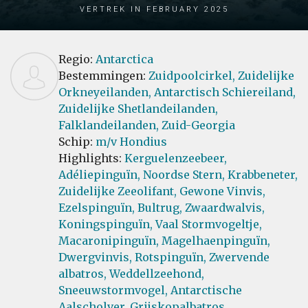
Vertrek in February 2025
Regio:
Antarctica
Bestemmingen:
Zuidpoolcirkel,
Zuidelijke
Orkneyeilanden,
Antarctisch Schiereiland,
Zuidelijke Shetlandeilanden,
Falklandeilanden,
Zuid-Georgia
Schip:
m/v Hondius
Highlights:
Kerguelenzeebeer,
Adéliepinguïn,
Noordse Stern,
Krabbeneter,
Zuidelijke Zeeolifant,
Gewone Vinvis,
Ezelspinguïn,
Bultrug,
Zwaardwalvis,
Koningspinguïn,
Vaal Stormvogeltje,
Macaronipinguïn,
Magelhaenpinguïn,
Dwergvinvis,
Rotspinguïn,
Zwervende
albatros,
Weddellzeehond,
Sneeuwstormvogel,
Antarctische
Aalscholver,
Grijskopalbatros,