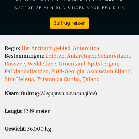
waarop ze hun rug buigen voor een duik
Bultrug reizen
Regio:
Het Arctisch gebied,
Antarctica
Bestemmingen:
Lofoten,
Antarctisch Schiereiland,
Rosszee,
Weddellzee,
Groenland,
Spitsbergen,
Falklandeilanden,
Zuid-Georgia,
Ascension Eiland,
Sint-Helena,
Tristan da Cunha,
IJsland
Naam
: Bultrug
(Megaptera novaeangliae
)
Lengte
: 12-19 meter
Gewicht
: 36.000 kg