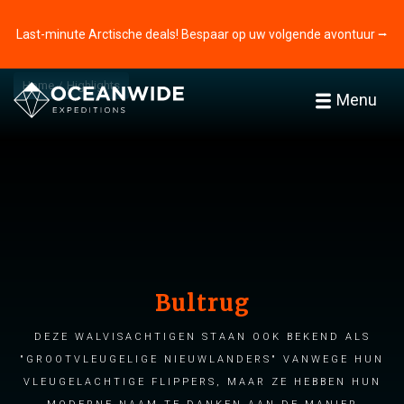
Last-minute Arctische deals! Bespaar op uw volgende avontuur ⭢
Home
Highlights
Menu
Bultrug
Deze walvisachtigen staan ook bekend als
"grootvleugelige Nieuwlanders" vanwege hun
vleugelachtige flippers, maar ze hebben hun
moderne naam te danken aan de manier