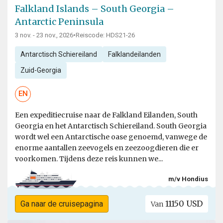
Falkland Islands – South Georgia –
Antarctic Peninsula
3 nov. - 23 nov., 2026
•
Reiscode: HDS21-26
Antarctisch Schiereiland
Falklandeilanden
Zuid-Georgia
EN
Een expeditiecruise naar de Falkland Eilanden, South
Georgia en het Antarctisch Schiereiland. South Georgia
wordt wel een Antarctische oase genoemd, vanwege de
enorme aantallen zeevogels en zeezoogdieren die er
voorkomen. Tijdens deze reis kunnen we...
m/v Hondius
11150 USD
Ga naar de cruisepagina
Van