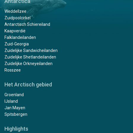
Antarctica
Weddellzee
Zuidpoolcirkel
Antarctisch Schiereiland
Kaapverdië
Falklandeilanden
Zuid-Georgia
Zuidelijke Sandwicheilanden
Zuidelijke Shetlandeilanden
Zuidelijke Orkneyeilanden
Rosszee
Het Arctisch gebied
Groenland
IJsland
Jan Mayen
Spitsbergen
Highlights