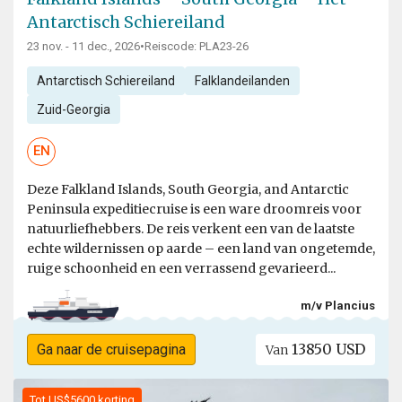
Antarctisch Schiereiland
23 nov. - 11 dec., 2026
•
Reiscode: PLA23-26
Antarctisch Schiereiland
Falklandeilanden
Zuid-Georgia
EN
Deze Falkland Islands, South Georgia, and Antarctic
Peninsula expeditiecruise is een ware droomreis voor
natuurliefhebbers. De reis verkent een van de laatste
echte wildernissen op aarde – een land van ongetemde,
ruige schoonheid en een verrassend gevarieerd...
m/v Plancius
13850 USD
Ga naar de cruisepagina
Van
Tot US$5600 korting