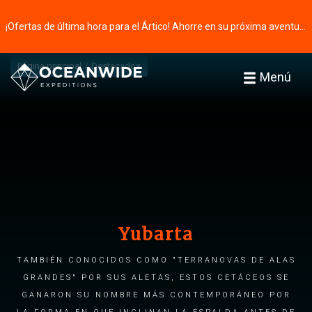
¡Ofertas de última hora para el Ártico! Ahorre en su próxima aventura ⭢
Página principal
Destacados
Menú
Yubarta
También conocidos como "terranovas de alas
grandes" por sus aletas, estos cetáceos se
ganaron su nombre más contemporáneo por
la forma en que inclinan la espalda antes de