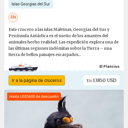
Islas Georgias del Sur
EN
Este crucero a las islas Malvinas, Georgias del Sur y
Península Antártica es el sueño de los amantes del
animales hecho realidad. Las expedición explora una de
las últimas regiones indómitas sobre la Tierra – una
tierra de bellos paisajes escarpados...
El Plancius
13850 USD
Ir a la página de cruceros
En
Hasta US$5600 de descuento