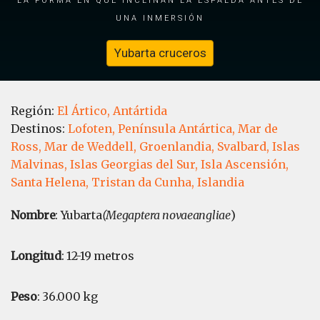
una inmersión
Yubarta cruceros
Región:
El Ártico,
Antártida
Destinos:
Lofoten,
Península Antártica,
Mar de
Ross,
Mar de Weddell,
Groenlandia,
Svalbard,
Islas
Malvinas,
Islas Georgias del Sur,
Isla Ascensión,
Santa Helena,
Tristan da Cunha,
Islandia
Nombre
: Yubarta
(Megaptera novaeangliae
)
Longitud
: 12-19 metros
Peso
: 36.000 kg