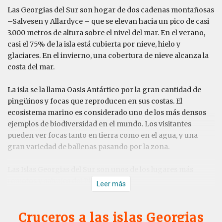
Las Georgias del Sur son hogar de dos cadenas montañosas
–Salvesen y Allardyce – que se elevan hacia un pico de casi
3.000 metros de altura sobre el nivel del mar. En el verano,
casi el 75% de la isla está cubierta por nieve, hielo y
glaciares. En el invierno, una cobertura de nieve alcanza la
costa del mar.
La isla se la llama Oasis Antártico por la gran cantidad de
pingüinos y focas que reproducen en sus costas. El
ecosistema marino es considerado uno de los más densos
ejemplos de biodiversidad en el mundo. Los visitantes
pueden ver focas tanto en tierra como en el agua, y una
gran variedad de ballenas pasando por la zona.
Las Islas Georgias del Sur son unos de los lugares más
remotos y salvajes del Planeta.
Leer más
Cruceros a las islas Georgias