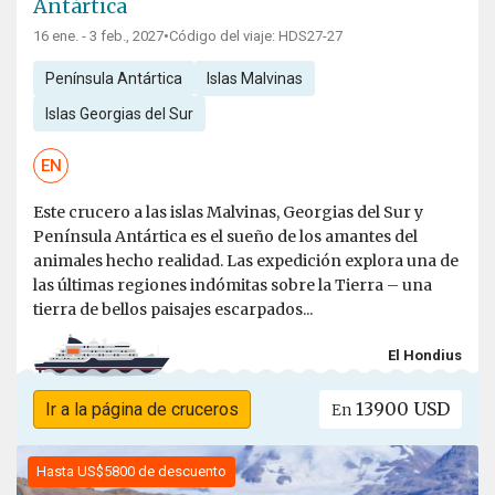
Antártica
16 ene. - 3 feb., 2027
•
Código del viaje: HDS27-27
Península Antártica
Islas Malvinas
Islas Georgias del Sur
EN
Este crucero a las islas Malvinas, Georgias del Sur y
Península Antártica es el sueño de los amantes del
animales hecho realidad. Las expedición explora una de
las últimas regiones indómitas sobre la Tierra – una
tierra de bellos paisajes escarpados...
El Hondius
13900 USD
Ir a la página de cruceros
En
Hasta US$5800 de descuento