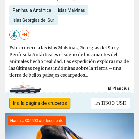
Península Antártica
Islas Malvinas
Islas Georgias del Sur
EN
Este crucero a las islas Malvinas, Georgias del Sur y
Península Antártica es el sueño de los amantes del
animales hecho realidad. Las expedición explora una de
las últimas regiones indómitas sobre la Tierra – una
tierra de bellos paisajes escarpados...
El Plancius
11300 USD
Ir a la página de cruceros
En
Hasta US$5500 de descuento