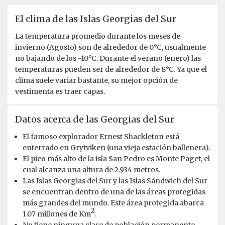
exception. Expedition leader was excellent, as was the
entire expedition team, in maximising off-ship
El clima de las Islas Georgias del Sur
activities. Food, cabins and WiFi all very good. Overall,
La temperatura promedio durante los meses de
an excellent expedition which I thoroughly enjoyed. I
invierno (Agosto) son de alrededor de 0°C, usualmente
can't wait to do Svalbard with Oceanwide soon!
no bajando de los -10°C. Durante el verano (enero) las
temperaturas pueden ser de alrededor de 8°C. Ya que el
clima suele variar bastante, su mejor opción de
vestimenta es traer capas.
Datos acerca de las Georgias del Sur
El famoso explorador Ernest Shackleton está
enterrado en Grytviken (una vieja estación ballenera).
El pico más alto de la isla San Pedro es Monte Paget, el
cual alcanza una altura de 2.934 metros.
Las Islas Georgias del Sur y las Islas Sándwich del Sur
se encuentran dentro de una de las áreas protegidas
más grandes del mundo. Este área protegida abarca
2
1.07 millones de Km
.