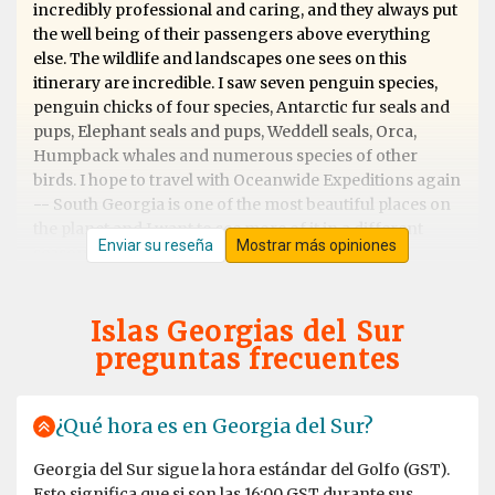
incredibly professional and caring, and they always put
the well being of their passengers above everything
else. The wildlife and landscapes one sees on this
itinerary are incredible. I saw seven penguin species,
penguin chicks of four species, Antarctic fur seals and
pups, Elephant seals and pups, Weddell seals, Orca,
Humpback whales and numerous species of other
birds. I hope to travel with Oceanwide Expeditions again
-- South Georgia is one of the most beautiful places on
the planet and I want to see more of it in a different
Enviar su reseña
Mostrar más opiniones
season.
Islas Georgias del Sur
preguntas frecuentes
Best trip ever
por Muriel de Kok
Antártida
¿Qué hora es en Georgia del Sur?
Georgia del Sur sigue la hora estándar del Golfo (GST).
Esto significa que si son las 16:00 GST durante sus