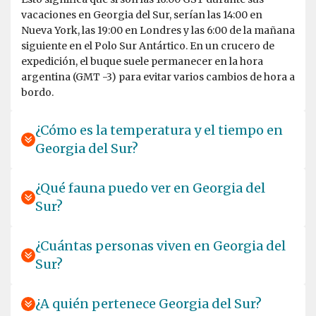
vacaciones en Georgia del Sur, serían las 14:00 en
Nueva York, las 19:00 en Londres y las 6:00 de la mañana
siguiente en el Polo Sur Antártico. En un crucero de
expedición, el buque suele permanecer en la hora
argentina (GMT -3) para evitar varios cambios de hora a
bordo.
¿Cómo es la temperatura y el tiempo en
Georgia del Sur?
We saw so many beautifull animals and surroundings! It
feels unreal when you are there. Very happy we also did
the Falkland Islands and South Georgia. Great
¿Qué fauna puedo ver en Georgia del
expeditionteam and hospitalityteam on the ship.
Sur?
¿Cuántas personas viven en Georgia del
Sur?
¿A quién pertenece Georgia del Sur?
Life experience