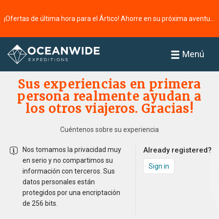
¡Ofertas de última hora para el Ártico! Ahorre en su próxima aventura ⭢
Página principal
Historias de viajeros
Menú
Sus experiencias en primera
persona realmente ayudan a
los otros viajeros. Gracias!
Cuéntenos sobre su experiencia
Nos tomamos la privacidad muy
Already registered?
en serio y no compartimos su
Sign in
información con terceros. Sus
datos personales están
protegidos por una encriptación
de 256 bits.