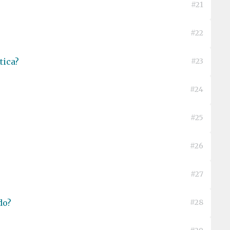
#21
#22
tica?
#23
#24
#25
#26
#27
do?
#28