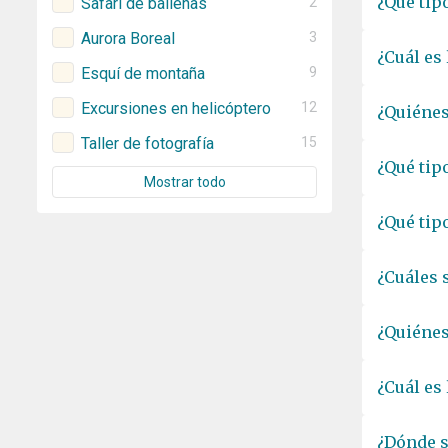
¿Qué tip
Safari de ballenas
2
Aurora Boreal
3
¿Cuál es
Esquí de montaña
9
Excursiones en helicóptero
12
¿Quiénes
Taller de fotografía
15
¿Qué tip
Mostrar todo
¿Qué tip
¿Cuáles 
¿Quiénes
¿Cuál es
¿Dónde s