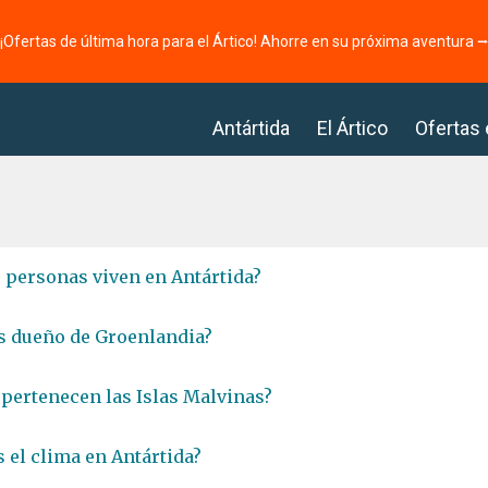
¡Ofertas de última hora para el Ártico! Ahorre en su próxima aventura 
Antártida
El Ártico
Ofertas
 personas viven en Antártida?
s dueño de Groenlandia?
 pertenecen las Islas Malvinas?
 el clima en Antártida?