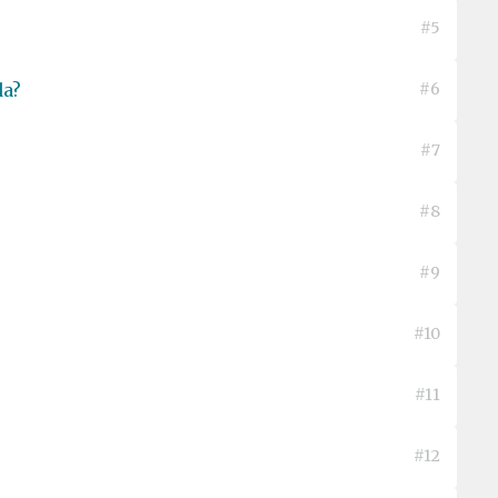
#5
da?
#6
#7
#8
#9
#10
#11
#12