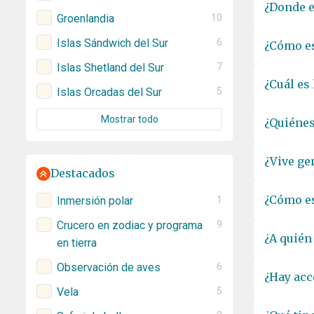
¿Donde e
Groenlandia
10
Islas Sándwich del Sur
6
¿Cómo es
Islas Shetland del Sur
7
¿Cuál es
Islas Orcadas del Sur
5
Mostrar todo
¿Quiénes
¿Vive ge
Destacados
¿Cómo es
Inmersión polar
1
Crucero en zodiac y programa
9
¿A quién
en tierra
Observación de aves
6
¿Hay acc
Vela
5