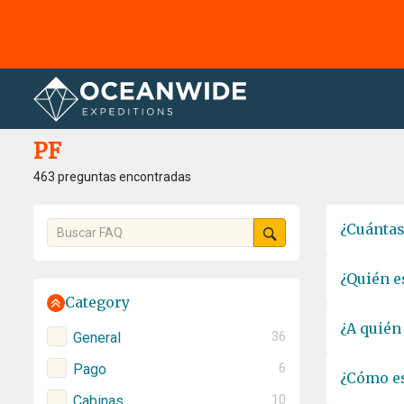
Página principal
PF
PF
463 preguntas encontradas
¿Cuántas
¿Quién e
Category
¿A quién
General
36
Pago
6
¿Cómo es
Cabinas
10