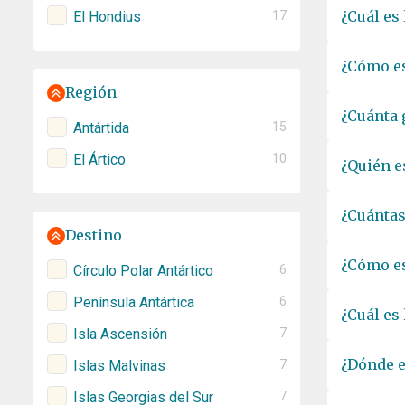
¿Cuál es 
El Hondius
17
¿Cómo es
Región
¿Cuánta 
Antártida
15
El Ártico
10
¿Quién e
¿Cuántas
Destino
¿Cómo es
Círculo Polar Antártico
6
Península Antártica
6
¿Cuál es
Isla Ascensión
7
¿Dónde e
Islas Malvinas
7
Islas Georgias del Sur
7