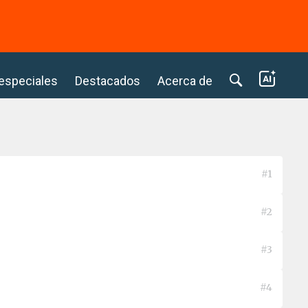
⭢
 especiales
Destacados
Acerca de
#1
#2
#3
#4