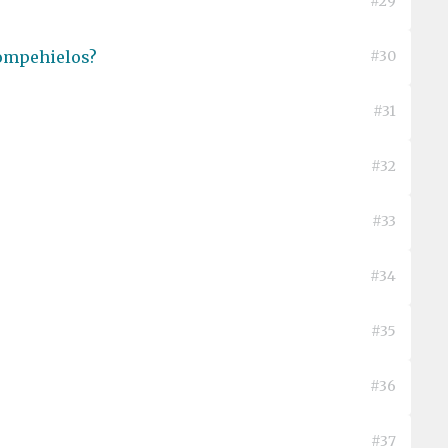
#29
rompehielos?
#30
#31
#32
#33
#34
#35
#36
#37