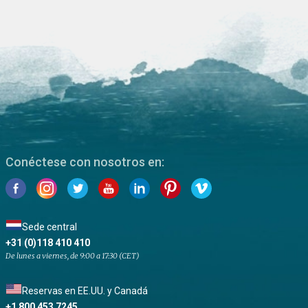
Conéctese con nosotros en:
Sede central
+31 (0)118 410 410
De lunes a viernes, de 9:00 a 17:30 (CET)
Reservas en EE.UU. y Canadá
+1 800 453 7245