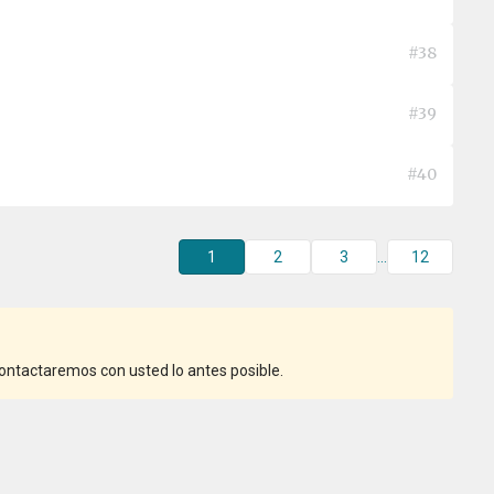
#38
#39
#40
1
2
3
...
12
ntactaremos con usted lo antes posible.