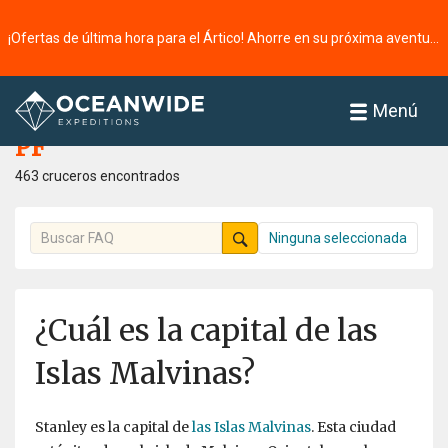
¡Ofertas de última hora para el Ártico! Ahorre en su próxima aventura ⭢
Página principal
PF
Menú
PF
463 cruceros encontrados
Ninguna seleccionada
¿Cuál es la capital de las
Islas Malvinas?
Stanley es la capital de
las Islas Malvinas
. Esta ciudad