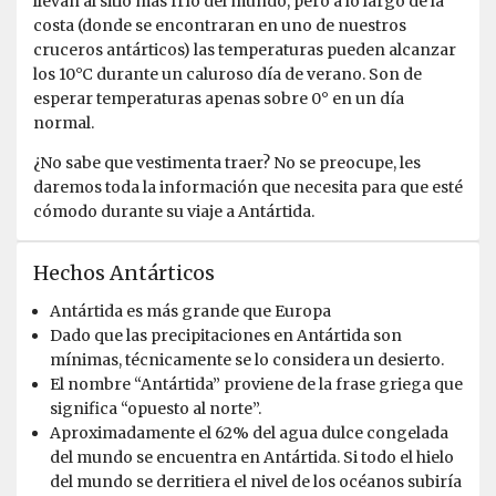
llevan al sitio más frío del mundo, pero a lo largo de la
special regions of this world! Best, Kathrin
costa (donde se encontraran en uno de nuestros
cruceros antárticos) las temperaturas pueden alcanzar
los 10°C durante un caluroso día de verano. Son de
esperar temperaturas apenas sobre 0° en un día
normal.
Best trip ever
¿No sabe que vestimenta traer? No se preocupe, les
por Muriel de Kok
Antártida
daremos toda la información que necesita para que esté
cómodo durante su viaje a Antártida.
We saw so many beautifull animals and surroundings! It
feels unreal when you are there. Very happy we also did
Hechos Antárticos
the Falkland Islands and South Georgia. Great
expeditionteam and hospitalityteam on the ship.
Antártida es más grande que Europa
Dado que las precipitaciones en Antártida son
mínimas, técnicamente se lo considera un desierto.
El nombre “Antártida” proviene de la frase griega que
significa “opuesto al norte”.
Aproximadamente el 62% del agua dulce congelada
del mundo se encuentra en Antártida. Si todo el hielo
del mundo se derritiera el nivel de los océanos subiría
Life experience