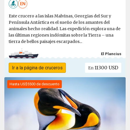
EN
Este crucero a las islas Malvinas, Georgias del Sur y
Península Antártica es el sueño de los amantes del
animales hecho realidad. Las expedición explora una de
las últimas regiones indómitas sobre la Tierra – una
tierra de bellos paisajes escarpados...
El Plancius
11300 USD
Ir a la página de cruceros
En
Hasta US$5500 de descuento