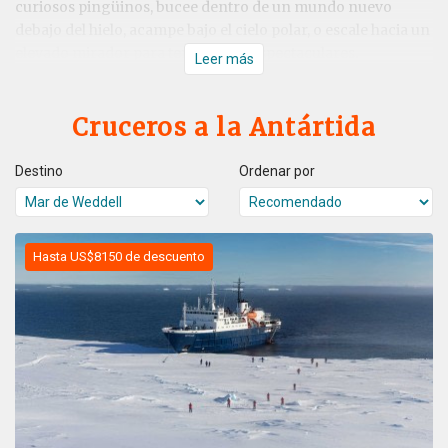
curiosos pingüinos, bucee dentro de un mundo nuevo
debajo del hielo, acampe bajo el cielo polar, o escale hacia un
elevado mirador para tener vistas espectaculares.
Leer más
Cruceros a la Antártida
Destino
Ordenar por
Hasta US$8150 de descuento