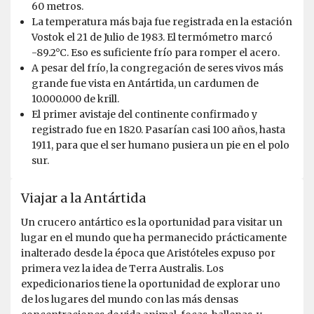
60 metros.
por Alex AVI Zavitan
Antártida
La temperatura más baja fue registrada en la estación
Vostok el 21 de Julio de 1983. El termómetro marcó
Most of the time it was enjoyable, there were a few
-89.2°C. Eso es suficiente frío para romper el acero.
instances where I was hurt or it was really unpleasant.
A pesar del frío, la congregación de seres vivos más
grande fue vista en Antártida, un cardumen de
10.000.000 de krill.
El primer avistaje del continente confirmado y
registrado fue en 1820. Pasarían casi 100 años, hasta
1911, para que el ser humano pusiera un pie en el polo
sur.
Viajar a la Antártida
Un crucero antártico es la oportunidad para visitar un
lugar en el mundo que ha permanecido prácticamente
inalterado desde la época que Aristóteles expuso por
primera vez la idea de Terra Australis. Los
expedicionarios tiene la oportunidad de explorar uno
de los lugares del mundo con las más densas