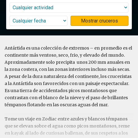
Mostrar cruceros
Antártida es una colección de extremos – en promedio es el
continente más ventoso, seco, frio, y elevado del mundo.
Aproximadamente solo precipita unos 200 mm anuales en
la zona costera, con las zonas interiores incluso más secas.
A pesar de la dura naturaleza del continente, los cruceristas
a la Antártida son favorecidos con un paisaje espectacular.
Es una tierra de accidentados picos montañosos que
contrastan con el blanco de la nieve y el paso de brillantes
témpanos flotando en las oscuras aguas del mar.
Tome un viaje en Zodiac entre azules y blancos témpanos
que se elevan sobre el agua como picos montañosos, reme
en kayak al lado de curiosas ballenas, de sus respetos a los