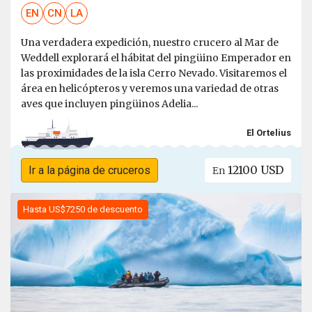
EN
CN
LA
Una verdadera expedición, nuestro crucero al Mar de
Weddell explorará el hábitat del pingüino Emperador en
las proximidades de la isla Cerro Nevado. Visitaremos el
área en helicópteros y veremos una variedad de otras
aves que incluyen pingüinos Adelia...
El Ortelius
12100 USD
Ir a la página de cruceros
En
Hasta US$7250 de descuento