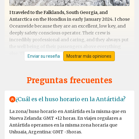
I traveled to the Falklands, South Georgia, and
Antarctica on the Hondius in early January 2024. I chose
Oceanwide because they are an excellent, low key, and
deeply safety conscious operator. Their crew is
incredibly professional and caring, and they always put
the well being of their passengers above everything
else. The wildlife and landscapes one sees on this
Enviar su reseña
Mostrar más opiniones
itinerary are incredible. I saw seven penguin species,
penguin chicks of four species, Antarctic fur seals and
pups, Elephant seals and pups, Weddell seals, Orca,
Preguntas frecuentes
Humpback whales and numerous species of other
birds. I hope to travel with Oceanwide Expeditions again
-- South Georgia is one of the most beautiful places on
¿Cuál es el huso horario en la Antártida?
the planet and I want to see more of it in a different
season.
La zona/ huso horario en Antártida es la misma que en
Nueva Zelanda: GMT +12 horas. En viajes regulares a
Antártida operamos en la misma zona horaria que
Ushuaia, Argentina: GMT -3horas.
Exceptional Antarctic Peninsular trip &