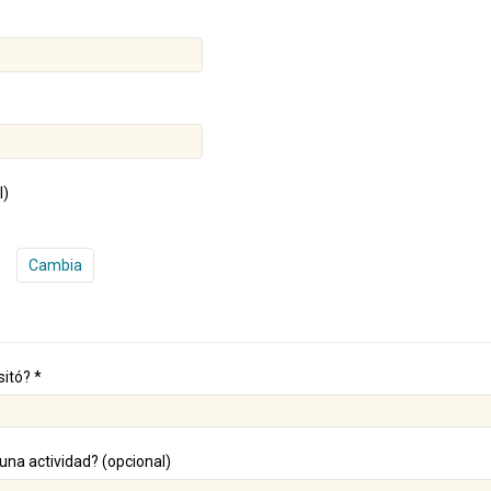
l)
Cambia
sitó? *
guna actividad? (opcional)