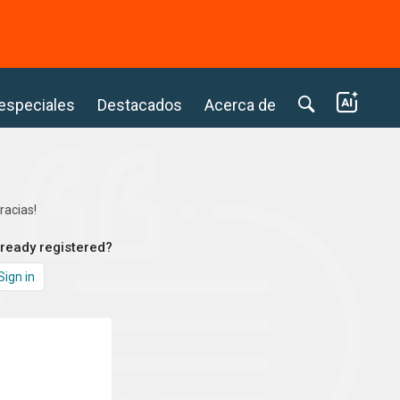
⭢
 especiales
Destacados
Acerca de
racias!
lready registered?
Sign in