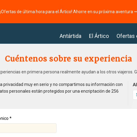
¡Ofertas de última hora para el Ártico! Ahorre en su próxima aventura 
Antártida
El Ártico
Ofertas
Cuéntenos sobre su experiencia
periencias en primera persona realmente ayudan a los otros viajeros. G
 privacidad muy en serio y no compartimos su información con
A
datos personales están protegidos por una encriptación de 256
ónico *