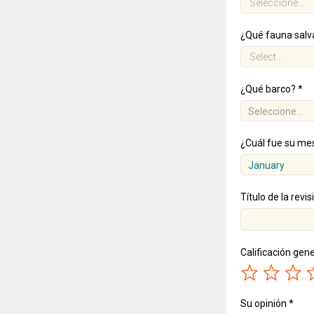
¿Qué fauna salva
¿Qué barco? *
Seleccione...
¿Cuál fue su mes
January
Título de la revis
Calificación gene
Su opinión *