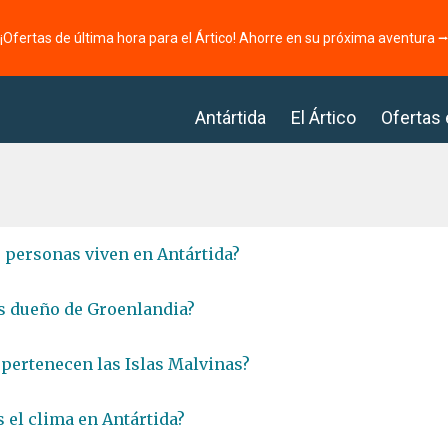
¡Ofertas de última hora para el Ártico! Ahorre en su próxima aventura 
Antártida
El Ártico
Ofertas
 personas viven en Antártida?
s dueño de Groenlandia?
 pertenecen las Islas Malvinas?
 el clima en Antártida?