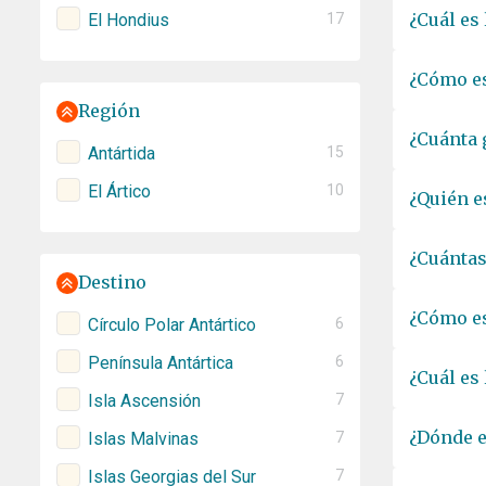
¿Cuál es 
El Hondius
17
¿Cómo es
Región
¿Cuánta 
Antártida
15
El Ártico
10
¿Quién e
¿Cuántas
Destino
¿Cómo es
Círculo Polar Antártico
6
Península Antártica
6
¿Cuál es
Isla Ascensión
7
¿Dónde e
Islas Malvinas
7
Islas Georgias del Sur
7