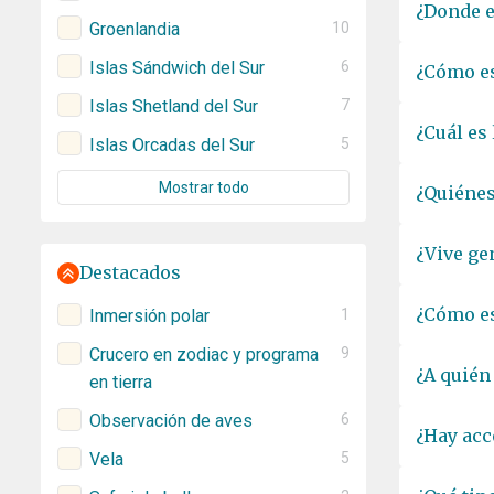
¿Donde e
Groenlandia
10
Islas Sándwich del Sur
6
¿Cómo es
Islas Shetland del Sur
7
¿Cuál es
Islas Orcadas del Sur
5
Mostrar todo
¿Quiénes
¿Vive ge
Destacados
¿Cómo es
Inmersión polar
1
Crucero en zodiac y programa
9
¿A quién
en tierra
Observación de aves
6
¿Hay acc
Vela
5