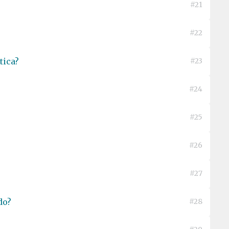
#21
#22
tica?
#23
#24
#25
#26
#27
do?
#28