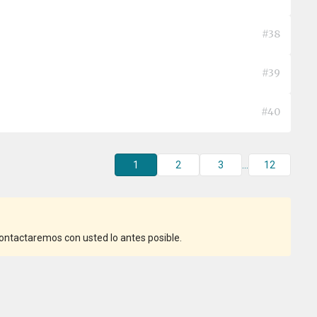
#38
#39
#40
1
2
3
...
12
ntactaremos con usted lo antes posible.