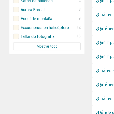
¿Qué tip
Safari de ballenas
2
Aurora Boreal
3
¿Cuál es
Esquí de montaña
9
Excursiones en helicóptero
12
¿Quiénes
Taller de fotografía
15
¿Qué tip
Mostrar todo
¿Qué tip
¿Cuáles 
¿Quiénes
¿Cuál es
¿Dónde s