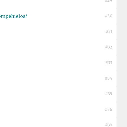
#29
rompehielos?
#30
#31
#32
#33
#34
#35
#36
#37