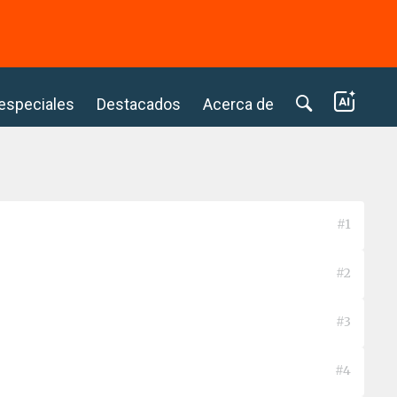
⭢
 especiales
Destacados
Acerca de
#1
#2
#3
#4