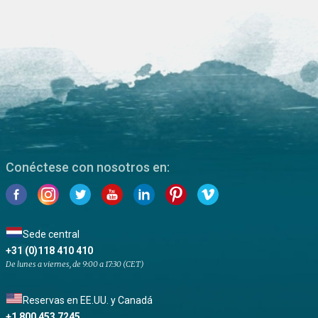
Conéctese con nosotros en:
Sede central
+31 (0)118 410 410
De lunes a viernes, de 9:00 a 17:30 (CET)
Reservas en EE.UU. y Canadá
+1 800 453 7245