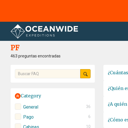
Página principal
PF
PF
463 preguntas encontradas
¿Cuántas
¿Quién e
Category
¿A quién
General
36
Pago
6
¿Cómo es
Cabinas
10