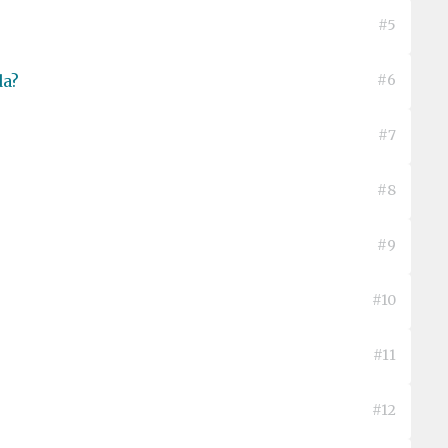
#5
da?
#6
#7
#8
#9
#10
#11
#12