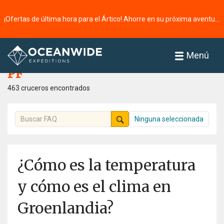
¡Ofertas de última hora para el Ártico! Ahorre en su próxima aventura ⭢
Página principal
PF
Menú
PF
463 cruceros encontrados
Ninguna seleccionada
¿Cómo es la temperatura
y cómo es el clima en
Groenlandia?