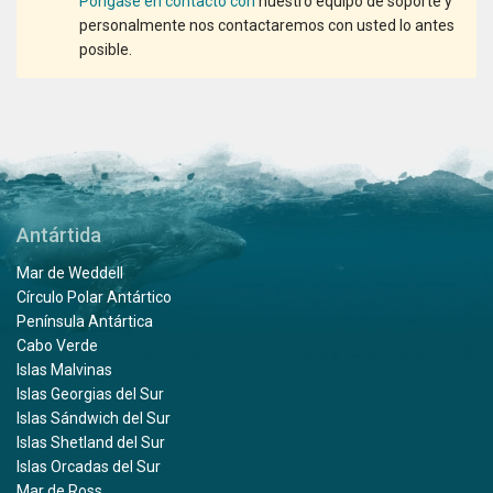
Póngase en contacto con
nuestro equipo de soporte y
personalmente nos contactaremos con usted lo antes
posible.
Antártida
Mar de Weddell
Círculo Polar Antártico
Península Antártica
Cabo Verde
Islas Malvinas
Islas Georgias del Sur
Islas Sándwich del Sur
Islas Shetland del Sur
Islas Orcadas del Sur
Mar de Ross