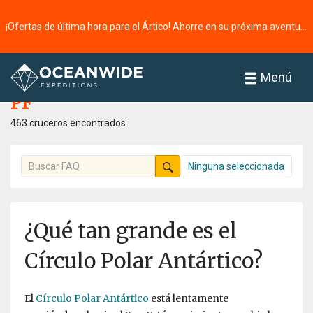
¡Ofertas de última hora para el Ártico! Ahorre en su próxima aventura ⭢
Página principal
PF
Menú
PF
463 cruceros encontrados
Ninguna seleccionada
¿Qué tan grande es el
Círculo Polar Antártico?
El
Círculo Polar Antártico
está lentamente