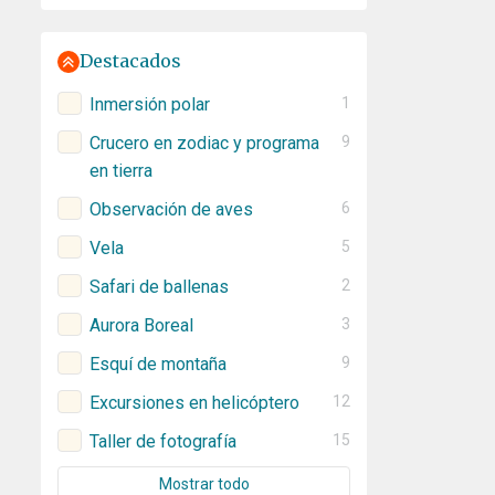
Destacados
Inmersión polar
1
Crucero en zodiac y programa
9
en tierra
Observación de aves
6
Vela
5
Safari de ballenas
2
Aurora Boreal
3
Esquí de montaña
9
Excursiones en helicóptero
12
Taller de fotografía
15
Mostrar todo