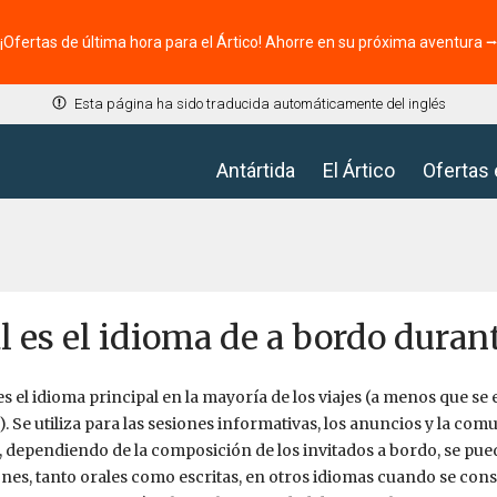
¡Ofertas de última hora para el Ártico! Ahorre en su próxima aventura 
Esta página ha sido traducida automáticamente del inglés
Antártida
El Ártico
Ofertas
l es el idioma de a bordo durant
 es el idioma principal en la mayoría de los viajes (a menos que se 
). Se utiliza para las sesiones informativas, los anuncios y la com
dependiendo de la composición de los invitados a bordo, se pu
nes, tanto orales como escritas, en otros idiomas cuando se con