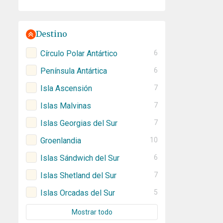
Destino
Círculo Polar Antártico
6
Península Antártica
6
Isla Ascensión
7
Islas Malvinas
7
Islas Georgias del Sur
7
Groenlandia
10
Islas Sándwich del Sur
6
Islas Shetland del Sur
7
Islas Orcadas del Sur
5
Mostrar todo