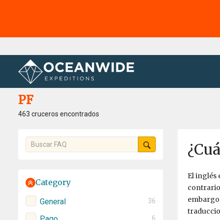
Página principal
PF
PF
463 cruceros encontrados
¿Cuá
El inglés
Category
contrario
embargo, 
General
36
traduccio
Pago
6