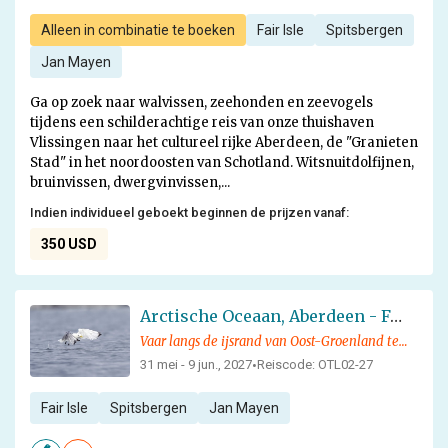
Alleen in combinatie te boeken
Fair Isle
Spitsbergen
Jan Mayen
Ga op zoek naar walvissen, zeehonden en zeevogels
tijdens een schilderachtige reis van onze thuishaven
Vlissingen naar het cultureel rijke Aberdeen, de "Granieten
Stad" in het noordoosten van Schotland. Witsnuitdolfijnen,
bruinvissen, dwergvinvissen,...
Indien individueel geboekt beginnen de prijzen vanaf:
350 USD
Arctische Oceaan, Aberdeen - Fair Isle - Jan Mayen - IJsrand - Spitsbergen, Vogelspotten
Vaar langs de ijsrand van Oost-Groenland ten noorden van Spitsbergen, op zoek naar walvissen en andere Arctische wilde dieren
31 mei - 9 jun., 2027
Reiscode: OTL02-27
•
Fair Isle
Spitsbergen
Jan Mayen