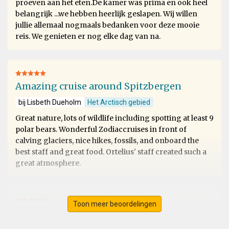
proeven aan het eten.De kamer was prima en ook heel
belangrijk ...we hebben heerlijk geslapen. Wij willen
jullie allemaal nogmaals bedanken voor deze mooie
reis. We genieten er nog elke dag van na.
Amazing cruise around Spitzbergen
bij Lisbeth Dueholm
Het Arctisch gebied
Great nature, lots of wildlife including spotting at least 9
polar bears. Wonderful Zodiaccruises in front of
calving glaciers, nice hikes, fossils, and onboard the
best staff and great food. Ortelius' staff created such a
great atmosphere.
Toon meer beoordelingen
Svalbard
bij Ursula Merz
Het Arctisch gebied