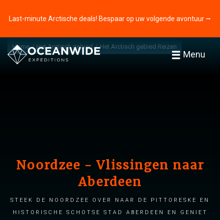
Last-minute Arctische deals! Bespaar op uw volgende avontuur ⭢
Home
Het Arctisch gebied
Het Arctisch gebied Reizen
Menu
Noordzee - Vlissingen naar
Aberdeen
Steek de Noordzee over naar de pittoreske en
historische Schotse stad Aberdeen en geniet