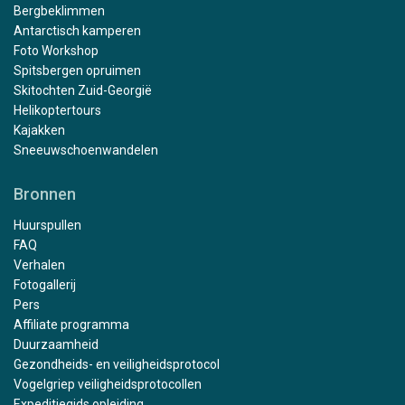
Bergbeklimmen
Antarctisch kamperen
Foto Workshop
Spitsbergen opruimen
Skitochten Zuid-Georgië
Helikoptertours
Kajakken
Sneeuwschoenwandelen
Bronnen
Huurspullen
FAQ
Verhalen
Fotogallerij
Pers
Affiliate programma
Duurzaamheid
Gezondheids- en veiligheidsprotocol
Vogelgriep veiligheidsprotocollen
Expeditiegids opleiding