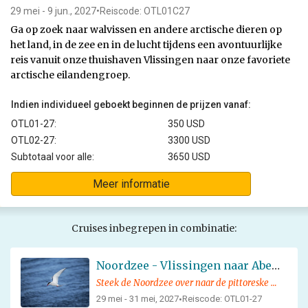
29 mei - 9 jun., 2027
•
Reiscode: OTL01C27
Ga op zoek naar walvissen en andere arctische dieren op
het land, in de zee en in de lucht tijdens een avontuurlijke
reis vanuit onze thuishaven Vlissingen naar onze favoriete
arctische eilandengroep.
Indien individueel geboekt beginnen de prijzen vanaf:
OTL01-27:
350 USD
OTL02-27:
3300 USD
Subtotaal voor alle:
3650 USD
Meer informatie
Cruises inbegrepen in combinatie:
Noordzee - Vlissingen naar Aberdeen
Steek de Noordzee over naar de pittoreske en historische Schotse stad Aberdeen en geniet van de plaatselijke natuur en fascinerende lezingen
29 mei - 31 mei, 2027
Reiscode: OTL01-27
•