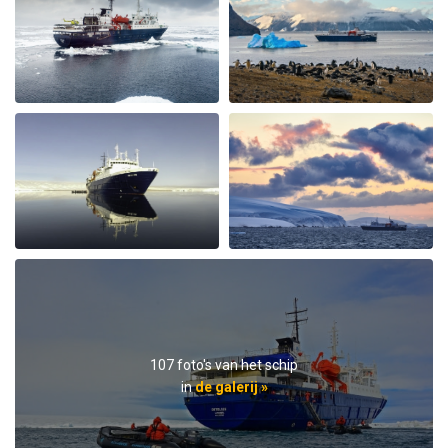
you all from the bottom of my heart
Wonderful landscape
bij Cornelia Kolar
Het Arctisch gebied
The animal and landscape sceneries we're great nur the
chinese guests being noisy and chaotic was very
disappointing, annoying and shocking to me.they
didn't respect nature and I hardly could enjoy the
silence of the Arctic as advertised. The food and crew
was adorable.
107 foto's van het schip
in
de galerij »