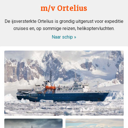
m/v Ortelius
De ijsversterkte Ortelius is grondig uitgerust voor expeditie
cruises en, op sommige reizen, helikoptervluchten.
Naar schip »
A lifelong dream became true. A fantastic extraordinary
crew. A wonderful magical landdcape. Very interesting
recaps and lots of great appreciated informations from
the experts. All in all the best trip in my lifetime. Thank