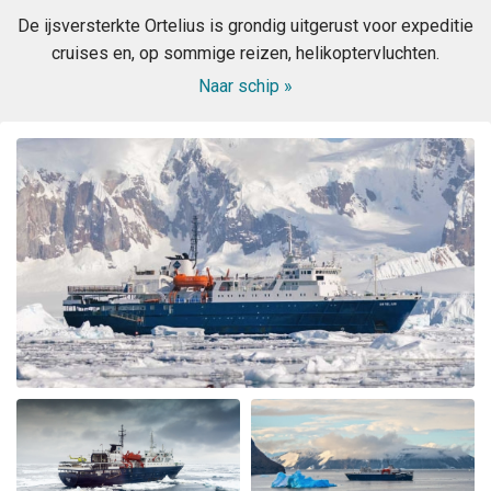
A lifelong dream became true. A fantastic extraordinary
De ijsversterkte Ortelius is grondig uitgerust voor expeditie
crew. A wonderful magical landdcape. Very interesting
cruises en, op sommige reizen, helikoptervluchten.
recaps and lots of great appreciated informations from
the experts. All in all the best trip in my lifetime. Thank
Naar schip »
you all from the bottom of my heart
Wonderful landscape
bij Cornelia Kolar
Het Arctisch gebied
The animal and landscape sceneries we're great nur the
chinese guests being noisy and chaotic was very
disappointing, annoying and shocking to me.they
didn't respect nature and I hardly could enjoy the
silence of the Arctic as advertised. The food and crew
was adorable.