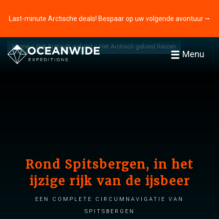
Last-minute Arctische deals! Bespaar op uw volgende avontuur ⭢
Home
Het Arctisch gebied
Het Arctisch gebied Reizen
Menu
Rond Spitsbergen, in het
ijzige rijk van de ijsbeer
Een complete Circumnavigatie van
Spitsbergen