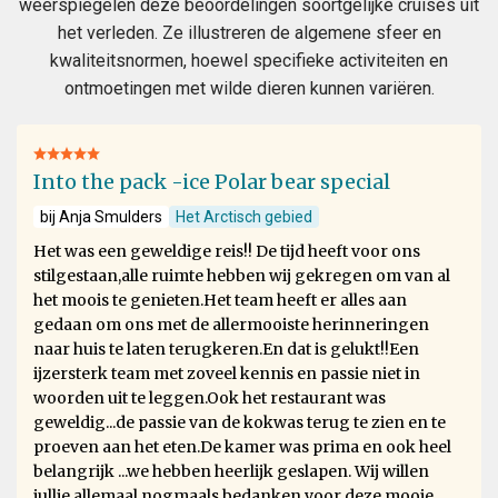
weerspiegelen deze beoordelingen soortgelijke cruises uit
het verleden. Ze illustreren de algemene sfeer en
kwaliteitsnormen, hoewel specifieke activiteiten en
ontmoetingen met wilde dieren kunnen variëren.
Into the pack -ice Polar bear special
bij Anja Smulders
Het Arctisch gebied
Het was een geweldige reis!! De tijd heeft voor ons
stilgestaan,alle ruimte hebben wij gekregen om van al
het moois te genieten.Het team heeft er alles aan
gedaan om ons met de allermooiste herinneringen
naar huis te laten terugkeren.En dat is gelukt!!Een
ijzersterk team met zoveel kennis en passie niet in
woorden uit te leggen.Ook het restaurant was
geweldig...de passie van de kokwas terug te zien en te
proeven aan het eten.De kamer was prima en ook heel
belangrijk ...we hebben heerlijk geslapen. Wij willen
jullie allemaal nogmaals bedanken voor deze mooie