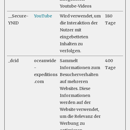
Youtube-Videos
__Secure-
YouTube
Wird verwendet, um
180
YNID
die Interaktion der
Tage
Nutzer mit
eingebetteten
Inhalten zu
verfolgen.
_dcid
oceanwide
Sammelt
400
-
Informationen zum
Tage
expeditions
Besucherverhalten
.com
auf mehreren
Websites. Diese
Informationen
werden auf der
Website verwendet,
um die Relevanz der
Werbung zu