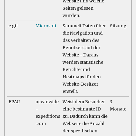
Website und welche
Seiten gelesen
wurden.
c.gif
Microsoft
Sammelt Daten über
Sitzung
die Navigation und
das Verhalten des
Benutzers auf der
Website - Daraus
werden statistische
Berichte und
Heatmaps für den
Website-Besitzer
erstellt.
FPAU
oceanwide
Weist dem Besucher
3
-
eine bestimmte ID
Monate
expeditions
zu. Dadurch kann die
.com
Webseite die Anzahl
der spezifischen