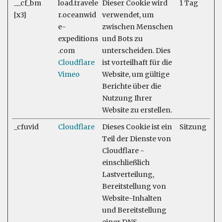
__cf_bm
load.travele
Dieser Cookie wird
1 Tag
[x3]
r.oceanwid
verwendet, um
e-
zwischen Menschen
expeditions
und Bots zu
.com
unterscheiden. Dies
Cloudflare
ist vorteilhaft für die
Vimeo
Website, um gültige
Berichte über die
Nutzung Ihrer
Website zu erstellen.
_cfuvid
Cloudflare
Dieses Cookie ist ein
Sitzung
Teil der Dienste von
Cloudflare -
einschließlich
Lastverteilung,
Bereitstellung von
Website-Inhalten
und Bereitstellung