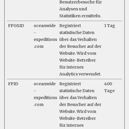
Benutzerbesuche für
Analysen und
Statistiken ermitteln.
FPGSID
oceanwide
Registriert
1 Tag
-
statistische Daten
expeditions
über das Verhalten
.com
der Besucher auf der
Website. Wird vom
Website-Betreiber
für internes
Analytics verwendet.
FPID
oceanwide
Registriert
400
-
statistische Daten
Tage
expeditions
über das Verhalten
.com
der Besucher auf der
Website. Wird vom
Website-Betreiber
für internes