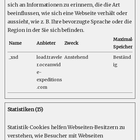
sich an Informationen zu erinnern, die die Art
beeinflussen, wie sich eine Webseite verhält oder
aussieht, wie z. B. Ihre bevorzugte Sprache oder die
Region in der Sie sich befinden.
Maximale
Name
Anbieter
Zweck
Speicherda
_xsd
load.travele
Anstehend
Beständ
r.oceanwid
ig
e-
expeditions
.com
Statistiken (15)
Statistik-Cookies helfen Webseiten-Besitzern zu
verstehen, wie Besucher mit Webseiten