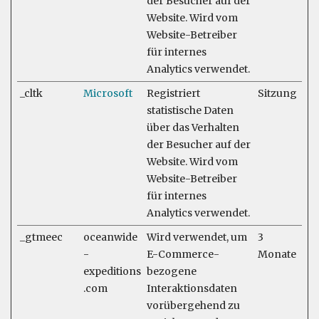
der Besucher auf der
Website. Wird vom
Website-Betreiber
für internes
Analytics verwendet.
_cltk
Microsoft
Registriert
Sitzung
statistische Daten
über das Verhalten
der Besucher auf der
Website. Wird vom
Website-Betreiber
für internes
Analytics verwendet.
_gtmeec
oceanwide
Wird verwendet, um
3
-
E-Commerce-
Monate
expeditions
bezogene
.com
Interaktionsdaten
vorübergehend zu