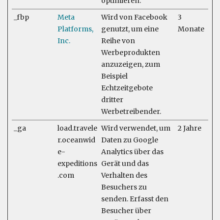
optimieren.
_fbp
Meta
Wird von Facebook
3
Platforms,
genutzt, um eine
Monate
Inc.
Reihe von
Werbeprodukten
anzuzeigen, zum
Beispiel
Echtzeitgebote
dritter
Werbetreibender.
_ga
load.travele
Wird verwendet, um
2 Jahre
r.oceanwid
Daten zu Google
e-
Analytics über das
expeditions
Gerät und das
.com
Verhalten des
Besuchers zu
senden. Erfasst den
Besucher über