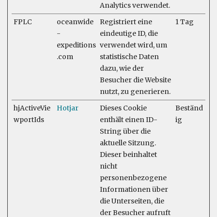
Analytics verwendet.
FPLC
oceanwide
Registriert eine
1 Tag
-
eindeutige ID, die
expeditions
verwendet wird, um
.com
statistische Daten
dazu, wie der
Besucher die Website
nutzt, zu generieren.
hjActiveVie
Hotjar
Dieses Cookie
Beständ
wportIds
enthält einen ID-
ig
String über die
aktuelle Sitzung.
Dieser beinhaltet
nicht
personenbezogene
Informationen über
die Unterseiten, die
der Besucher aufruft