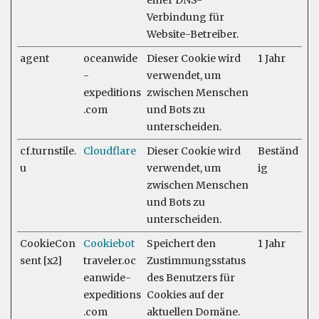
einer DNS-
Verbindung für
Website-Betreiber.
agent
oceanwide
Dieser Cookie wird
1 Jahr
-
verwendet, um
expeditions
zwischen Menschen
.com
und Bots zu
unterscheiden.
cf.turnstile.
Cloudflare
Dieser Cookie wird
Beständ
u
verwendet, um
ig
zwischen Menschen
und Bots zu
unterscheiden.
CookieCon
Cookiebot
Speichert den
1 Jahr
sent [x2]
traveler.oc
Zustimmungsstatus
eanwide-
des Benutzers für
expeditions
Cookies auf der
.com
aktuellen Domäne.