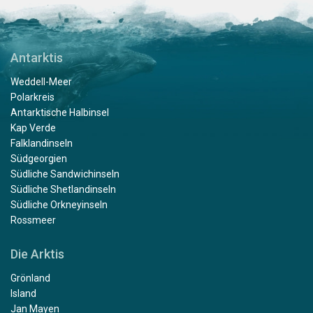
Antarktis
Weddell-Meer
Polarkreis
Antarktische Halbinsel
Kap Verde
Falklandinseln
Südgeorgien
Südliche Sandwichinseln
Südliche Shetlandinseln
Südliche Orkneyinseln
Rossmeer
Die Arktis
Grönland
Island
Jan Mayen