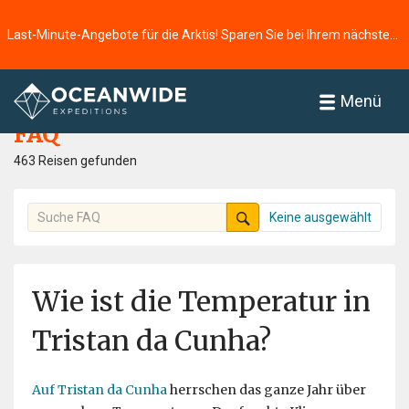
Last-Minute-Angebote für die Arktis! Sparen Sie bei Ihrem nächsten Abenteuer ⭢
Startseite
FAQ
Menü
FAQ
463 Reisen gefunden
Keine ausgewählt
Wie ist die Temperatur in
Tristan da Cunha?
Auf Tristan da Cunha
herrschen das ganze Jahr über