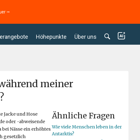
uer ⭢
erangebote
Höhepunkte
Über uns
h während meiner
?
Ähnliche Fragen
te Jacke und Hose
nde oder -abweisende
Wie viele Menschen leben in der
a bei Nässe ein erhöhtes
Antarktis?
h gesetzlich