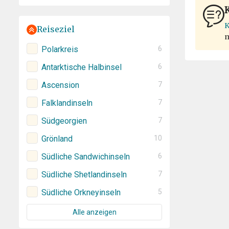
K
K
Reiseziel
m
Polarkreis
6
Antarktische Halbinsel
6
Ascension
7
Falklandinseln
7
Südgeorgien
7
Grönland
10
Südliche Sandwichinseln
6
Südliche Shetlandinseln
7
Südliche Orkneyinseln
5
Alle anzeigen