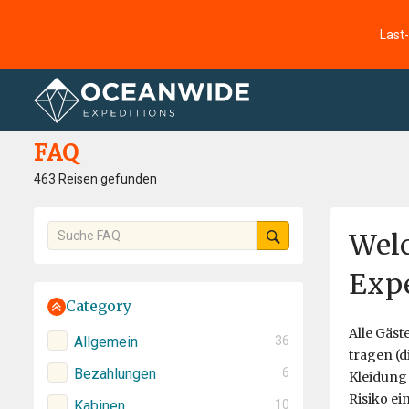
Last
Startseite
FAQ
FAQ
463 Reisen gefunden
Welc
Expe
Category
Alle Gäst
Allgemein
36
tragen (d
Bezahlungen
6
Kleidung 
Risiko ei
Kabinen
10