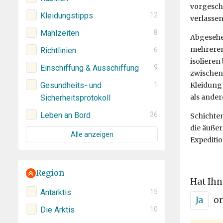
vorgeschr
Kleidungstipps
12
verlassen
Mahlzeiten
8
Abgesehen
mehreren
Richtlinien
6
isolieren
Einschiffung & Ausschiffung
9
zwischen 
Kleidung 
Gesundheits- und
1
als ander
Sicherheitsprotokoll
Leben an Bord
36
Schichten
die äußer
Alle anzeigen
Expeditio
Region
Hat Ihn
Antarktis
15
Ja
or
Die Arktis
10