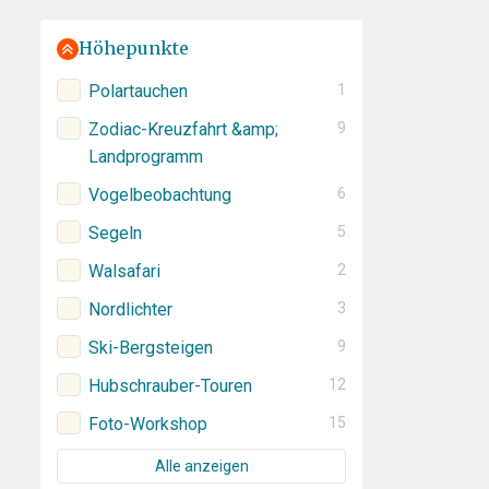
Höhepunkte
Polartauchen
1
Zodiac-Kreuzfahrt &amp;
9
Landprogramm
Vogelbeobachtung
6
Segeln
5
Walsafari
2
Nordlichter
3
Ski-Bergsteigen
9
Hubschrauber-Touren
12
Foto-Workshop
15
Alle anzeigen